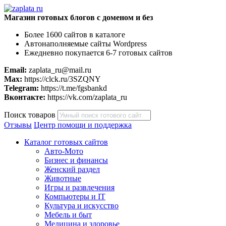
Магазин готовых блогов с доменом и без
Более 1600 сайтов в каталоге
Автонаполняемые сайты Wordpress
Ежедневно покупается 6-7 готовых сайтов
Email:
zaplata_ru@mail.ru
Max:
https://clck.ru/3SZQNY
Telegram:
https://t.me/fgsbankd
Вконтакте:
https://vk.com/zaplata_ru
Поиск товаров
Отзывы
Центр помощи и поддержка
Каталог готовых сайтов
Авто-Мото
Бизнес и финансы
Женский раздел
Животные
Игры и развлечения
Компьютеры и IT
Культура и искусство
Мебель и быт
Медицина и здоровье