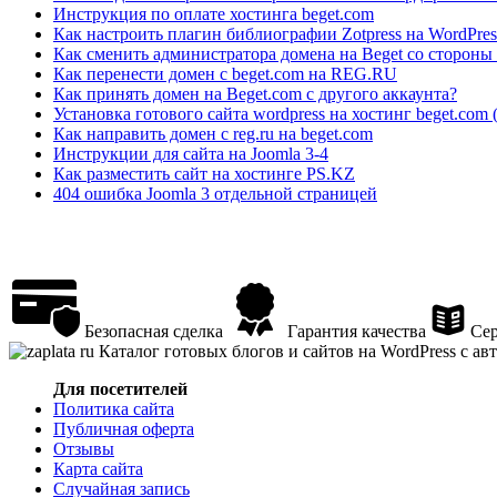
Инструкция по оплате хостинга beget.com
Как настроить плагин библиографии Zotpress на WordPres
Как сменить администратора домена на Beget со стороны
Как перенести домен с beget.com на REG.RU
Как принять домен на Beget.com с другого аккаунта?
Установка готового сайта wordpress на хостинг beget.com
Как направить домен с reg.ru на beget.com
Инструкции для сайта на Joomla 3-4
Как разместить сайт на хостинге PS.KZ
404 ошибка Joomla 3 отдельной страницей
Безопасная сделка
Гарантия качества
Сер
Каталог готовых блогов и сайтов на WordPress с а
Для посетителей
Политика сайта
Публичная оферта
Отзывы
Карта сайта
Случайная запись