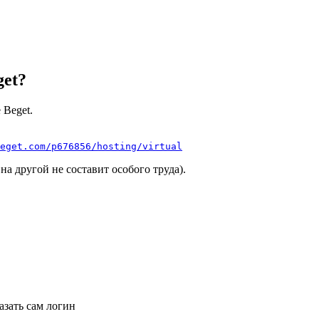
get?
 Beget.
eget.com/p676856/hosting/virtual
а другой не составит особого труда).
азать сам логин