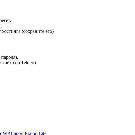
бегет.
.
 хостинга (сохраните его)
 пароля).
сайта на Telderi)
 WP Import Export Lite