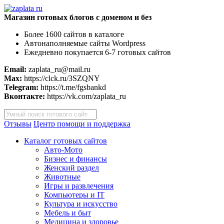
Магазин готовых блогов с доменом и без
Более 1600 сайтов в каталоге
Автонаполняемые сайты Wordpress
Ежедневно покупается 6-7 готовых сайтов
Email:
zaplata_ru@mail.ru
Max:
https://clck.ru/3SZQNY
Telegram:
https://t.me/fgsbankd
Вконтакте:
https://vk.com/zaplata_ru
Поиск
товаров
Отзывы
Центр помощи и поддержка
Каталог готовых сайтов
Авто-Мото
Бизнес и финансы
Женский раздел
Животные
Игры и развлечения
Компьютеры и IT
Культура и искусство
Мебель и быт
Медицина и здоровье