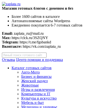
Магазин готовых блогов с доменом и без
Более 1600 сайтов в каталоге
Автонаполняемые сайты Wordpress
Ежедневно покупается 6-7 готовых сайтов
Email:
zaplata_ru@mail.ru
Max:
https://clck.ru/3SZQNY
Telegram:
https://t.me/fgsbankd
Вконтакте:
https://vk.com/zaplata_ru
Поиск
товаров
Отзывы
Центр помощи и поддержка
Каталог готовых сайтов
Авто-Мото
Бизнес и финансы
Женский раздел
Животные
Игры и развлечения
Компьютеры и IT
Культура и искусство
Мебель и быт
Медицина и здоровье