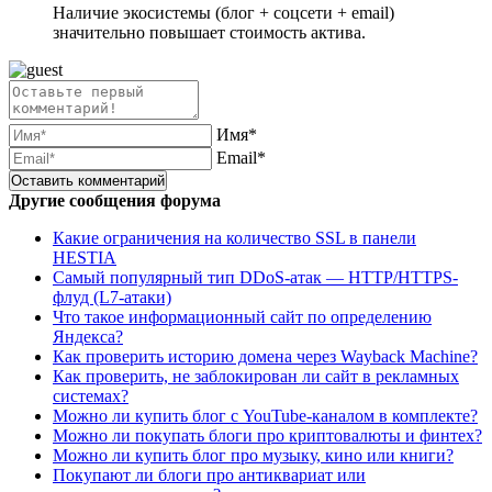
Наличие экосистемы (блог + соцсети + email)
значительно повышает стоимость актива.
Имя*
Email*
Другие сообщения форума
Какие ограничения на количество SSL в панели
HESTIA
Самый популярный тип DDoS-атак — HTTP/HTTPS-
флуд (L7-атаки)
Что такое информационный сайт по определению
Яндекса?
Как проверить историю домена через Wayback Machine?
Как проверить, не заблокирован ли сайт в рекламных
системах?
Можно ли купить блог с YouTube-каналом в комплекте?
Можно ли покупать блоги про криптовалюты и финтех?
Можно ли купить блог про музыку, кино или книги?
Покупают ли блоги про антиквариат или