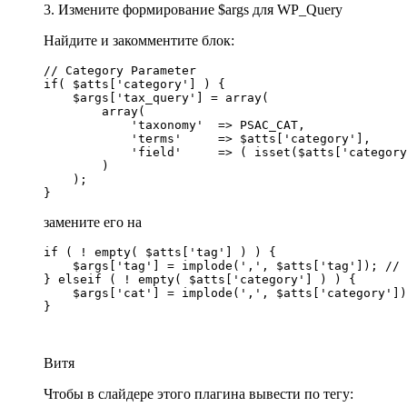
3. Измените формирование $args для WP_Query
Найдите и закомментите блок:
// Category Parameter

if( $atts['category'] ) {

    $args['tax_query'] = array(

        array(

            'taxonomy'  => PSAC_CAT,

            'terms'     => $atts['category'],

            'field'     => ( isset($atts['category
        )

    );

замените его на
if ( ! empty( $atts['tag'] ) ) {

    $args['tag'] = implode(',', $atts['tag']); // 
} elseif ( ! empty( $atts['category'] ) ) {

    $args['cat'] = implode(',', $atts['category'])
}

Витя
Чтобы в слайдере этого плагина вывести по тегу: