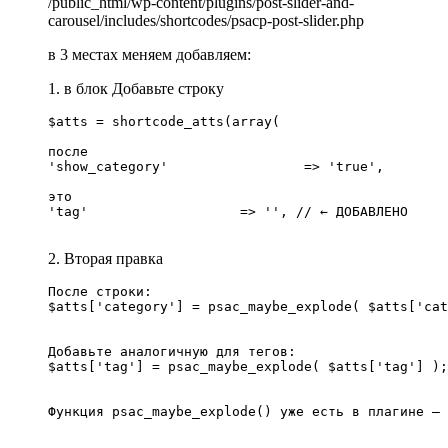
/public_html/wp-content/plugins/post-slider-and-
carousel/includes/shortcodes/psacp-post-slider.php
в 3 местах меняем добавляем:
1. в блок Добавьте строку
$atts = shortcode_atts(array( 

после 

'show_category' 		=> 'true',

это	

'tag'                   => '', // ← ДОБАВЛЕНО

2. Вторая правка
После строки:

$atts['category'] = psac_maybe_explode( $atts['cat
Добавьте аналогичную для тегов:

$atts['tag'] = psac_maybe_explode( $atts['tag'] );

Функция psac_maybe_explode() уже есть в плагине — 