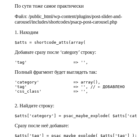
По сути тоже самое практически
Файл: /public_html/wp-content/plugins/post-slider-and-
carousel/includes/shortcodes/psacp-post-carousel.php
1. Находим
Добавьте сразу после ‘category’ строку:
Полный фрагмент будет выглядеть так:
'category'              => array(),

'tag'                   => '', // ← ДОБАВЛЕНО

'css_class'             => '',

2. Найдите строку:
Сразу после неё добавьте: