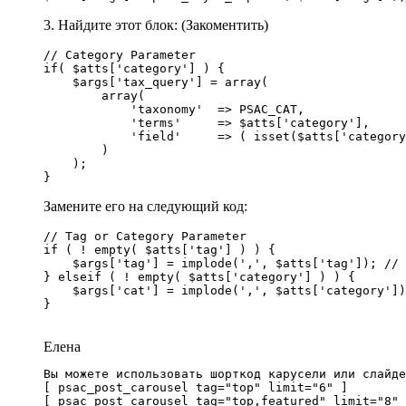
3. Найдите этот блок: (Закоментить)
// Category Parameter

if( $atts['category'] ) {

    $args['tax_query'] = array(

        array( 

            'taxonomy'  => PSAC_CAT,

            'terms'     => $atts['category'],

            'field'     => ( isset($atts['category
        )

    );

Замените его на следующий код:
// Tag or Category Parameter

if ( ! empty( $atts['tag'] ) ) {

    $args['tag'] = implode(',', $atts['tag']); // 
} elseif ( ! empty( $atts['category'] ) ) {

    $args['cat'] = implode(',', $atts['category'])
}

Елена
Вы можете использовать шорткод карусели или слайде
[ psac_post_carousel tag="top" limit="6" ]
