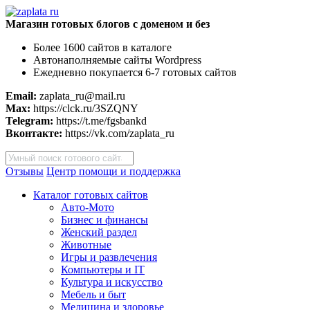
Магазин готовых блогов с доменом и без
Более 1600 сайтов в каталоге
Автонаполняемые сайты Wordpress
Ежедневно покупается 6-7 готовых сайтов
Email:
zaplata_ru@mail.ru
Max:
https://clck.ru/3SZQNY
Telegram:
https://t.me/fgsbankd
Вконтакте:
https://vk.com/zaplata_ru
Поиск
товаров
Отзывы
Центр помощи и поддержка
Каталог готовых сайтов
Авто-Мото
Бизнес и финансы
Женский раздел
Животные
Игры и развлечения
Компьютеры и IT
Культура и искусство
Мебель и быт
Медицина и здоровье