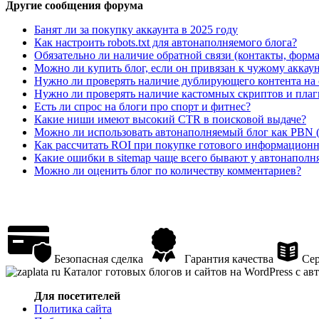
Другие сообщения форума
Банят ли за покупку аккаунта в 2025 году
Как настроить robots.txt для автонаполняемого блога?
Обязательно ли наличие обратной связи (контакты, форма
Можно ли купить блог, если он привязан к чужому аккаун
Нужно ли проверять наличие дублирующего контента на 
Нужно ли проверять наличие кастомных скриптов и пла
Есть ли спрос на блоги про спорт и фитнес?
Какие ниши имеют высокий CTR в поисковой выдаче?
Можно ли использовать автонаполняемый блог как PBN (
Как рассчитать ROI при покупке готового информационн
Какие ошибки в sitemap чаще всего бывают у автонаполн
Можно ли оценить блог по количеству комментариев?
Безопасная сделка
Гарантия качества
Сер
Каталог готовых блогов и сайтов на WordPress с а
Для посетителей
Политика сайта