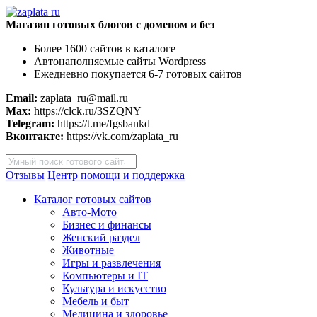
Магазин готовых блогов с доменом и без
Более 1600 сайтов в каталоге
Автонаполняемые сайты Wordpress
Ежедневно покупается 6-7 готовых сайтов
Email:
zaplata_ru@mail.ru
Max:
https://clck.ru/3SZQNY
Telegram:
https://t.me/fgsbankd
Вконтакте:
https://vk.com/zaplata_ru
Поиск
товаров
Отзывы
Центр помощи и поддержка
Каталог готовых сайтов
Авто-Мото
Бизнес и финансы
Женский раздел
Животные
Игры и развлечения
Компьютеры и IT
Культура и искусство
Мебель и быт
Медицина и здоровье