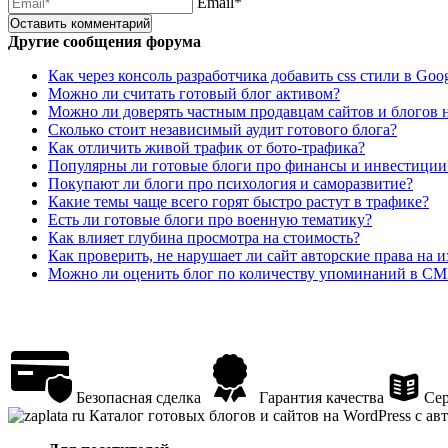
Email*
Другие сообщения форума
Как через консоль разработчика добавить css стили в Goo
Можно ли считать готовый блог активом?
Можно ли доверять частным продавцам сайтов и блогов н
Сколько стоит независимый аудит готового блога?
Как отличить живой трафик от бото-трафика?
Популярны ли готовые блоги про финансы и инвестиции
Покупают ли блоги про психология и саморазвитие?
Какие темы чаще всего горят быстро растут в трафике?
Есть ли готовые блоги про военную тематику?
Как влияет глубина просмотра на стоимость?
Как проверить, не нарушает ли сайт авторские права на 
Можно ли оценить блог по количеству упоминаний в С
Безопасная сделка
Гарантия качества
Сер
Каталог готовых блогов и сайтов на WordPress с а