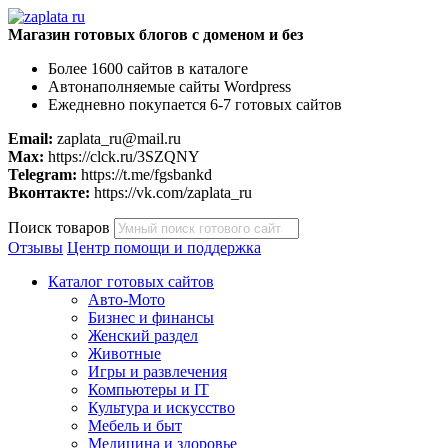
Магазин готовых блогов с доменом и без
Более 1600 сайтов в каталоге
Автонаполняемые сайты Wordpress
Ежедневно покупается 6-7 готовых сайтов
Email:
zaplata_ru@mail.ru
Max:
https://clck.ru/3SZQNY
Telegram:
https://t.me/fgsbankd
Вконтакте:
https://vk.com/zaplata_ru
Поиск товаров
Отзывы
Центр помощи и поддержка
Каталог готовых сайтов
Авто-Мото
Бизнес и финансы
Женский раздел
Животные
Игры и развлечения
Компьютеры и IT
Культура и искусство
Мебель и быт
Медицина и здоровье