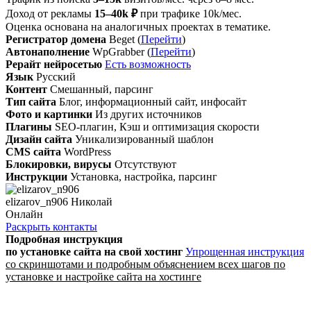
Доход от рекламы
15–40k ₽
при трафике 10k/мес.
Оценка основана на аналогичных проектах в тематике.
Регистратор домена
Beget (
Перейти
)
Автонаполнение
WpGrabber (
Перейти
)
Рерайт нейросетью
Есть возможность
Язык
Русский
Контент
Смешанный, парсинг
Тип сайта
Блог, информационный сайт, инфосайт
Фото и картинки
Из других источников
Плагины
SEO-плагин, Кэш и оптимизация скорости
Дизайн сайта
Уникализированный шаблон
CMS сайта
WordPress
Блокировки, вирусы
Отсутствуют
Инструкции
Установка, настройка, парсинг
elizarov_n906 Николай
Онлайн
Раскрыть контакты
Подробная инструкция
по установке сайта
на свой хостинг
Упрощенная инструкция
со скриншотами и подробным объяснением всех шагов по
установке и настройке сайта на хостинге