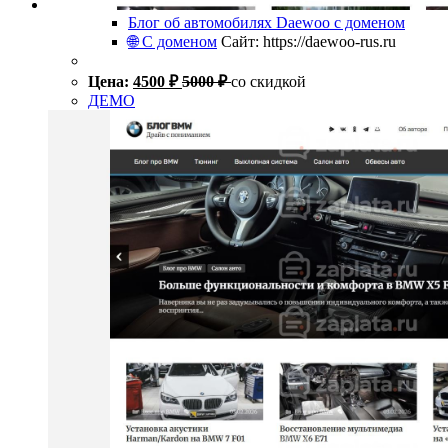
Блог об автомобилях Daewoo с доменом
🌐 С доменом
Сайт: https://daewoo-rus.ru
Цена:
4500
₽
5000
₽
со скидкой
ДЕМО