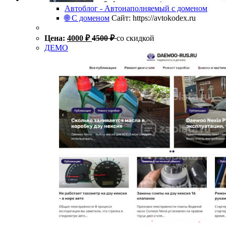
Автоблог - Автонаполняемый с доменом
🌐 С доменом
Сайт: https://avtokodex.ru
Цена:
4000
₽
4500
₽
со скидкой
ДЕМО