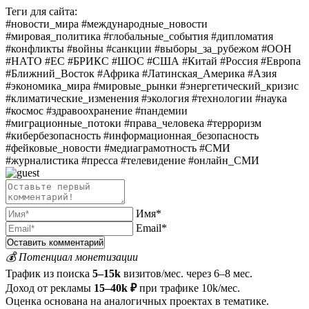
Теги для сайта:
#новости_мира #международные_новости
#мировая_политика #глобальные_события #дипломатия
#конфликты #войны #санкции #выборы_за_рубежом #ООН
#НАТО #ЕС #БРИКС #ШОС #США #Китай #Россия #Европа
#Ближний_Восток #Африка #Латинская_Америка #Азия
#экономика_мира #мировые_рынки #энергетический_кризис
#климатические_изменения #экология #технологии #наука
#космос #здравоохранение #пандемии
#миграционные_потоки #права_человека #терроризм
#кибербезопасность #информационная_безопасность
#фейковые_новости #медиаграмотность #СМИ
#журналистика #пресса #телевидение #онлайн_СМИ
Имя*
Email*
💰 Потенциал монетизации
Трафик из поиска
5–15k
визитов/мес. через 6–8 мес.
Доход от рекламы
15–40k ₽
при трафике 10k/мес.
Оценка основана на аналогичных проектах в тематике.