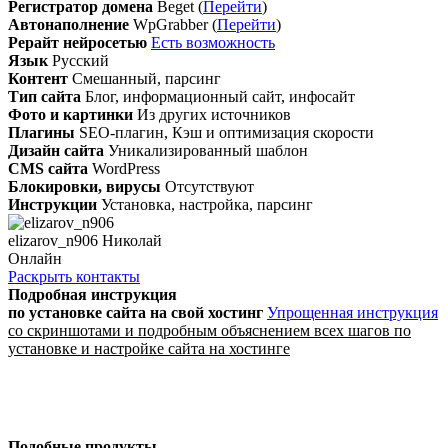
Регистратор домена
Beget (
Перейти
)
Автонаполнение
WpGrabber (
Перейти
)
Рерайт нейросетью
Есть возможность
Язык
Русский
Контент
Смешанный, парсинг
Тип сайта
Блог, информационный сайт, инфосайт
Фото и картинки
Из других источников
Плагины
SEO-плагин, Кэш и оптимизация скорости
Дизайн сайта
Уникализированный шаблон
CMS сайта
WordPress
Блокировки, вирусы
Отсутствуют
Инструкции
Установка, настройка, парсинг
elizarov_n906 Николай
Онлайн
Раскрыть контакты
Подробная инструкция
по установке сайта
на свой хостинг
Упрощенная инструкция
со скриншотами и подробным объяснением всех шагов по
установке и настройке сайта на хостинге
Подобные продукты