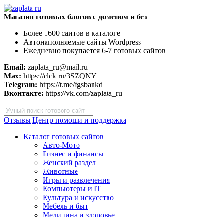
Магазин готовых блогов с доменом и без
Более 1600 сайтов в каталоге
Автонаполняемые сайты Wordpress
Ежедневно покупается 6-7 готовых сайтов
Email:
zaplata_ru@mail.ru
Max:
https://clck.ru/3SZQNY
Telegram:
https://t.me/fgsbankd
Вконтакте:
https://vk.com/zaplata_ru
Поиск
товаров
Отзывы
Центр помощи и поддержка
Каталог готовых сайтов
Авто-Мото
Бизнес и финансы
Женский раздел
Животные
Игры и развлечения
Компьютеры и IT
Культура и искусство
Мебель и быт
Медицина и здоровье