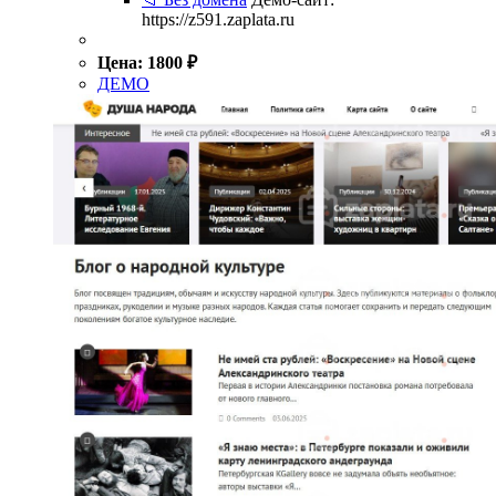
https://z591.zaplata.ru
Цена:
1800
₽
ДЕМО