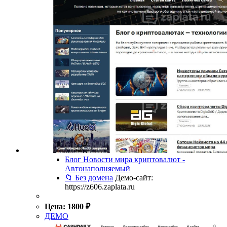
Блог Новости мира криптовалют -
Автонаполняемый
📁 Без домена
Демо-сайт:
https://z606.zaplata.ru
Цена:
1800
₽
ДЕМО