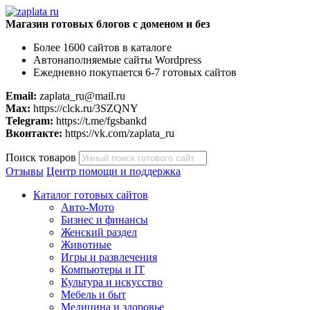
Магазин готовых блогов с доменом и без
Более 1600 сайтов в каталоге
Автонаполняемые сайты Wordpress
Ежедневно покупается 6-7 готовых сайтов
Email:
zaplata_ru@mail.ru
Max:
https://clck.ru/3SZQNY
Telegram:
https://t.me/fgsbankd
Вконтакте:
https://vk.com/zaplata_ru
Поиск товаров
Отзывы
Центр помощи и поддержка
Каталог готовых сайтов
Авто-Мото
Бизнес и финансы
Женский раздел
Животные
Игры и развлечения
Компьютеры и IT
Культура и искусство
Мебель и быт
Медицина и здоровье