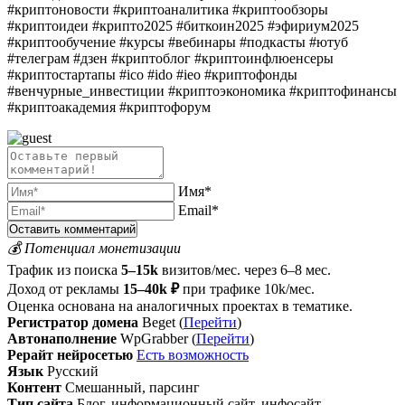
#криптоновости #криптоаналитика #криптообзоры
#криптоидеи #крипто2025 #биткоин2025 #эфириум2025
#криптообучение #курсы #вебинары #подкасты #ютуб
#телеграм #дзен #криптоблог #криптоинфлюенсеры
#криптостартапы #ico #ido #ieo #криптофонды
#венчурные_инвестиции #криптоэкономика #криптофинансы
#криптоакадемия #криптофорум
Имя*
Email*
💰 Потенциал монетизации
Трафик из поиска
5–15k
визитов/мес. через 6–8 мес.
Доход от рекламы
15–40k ₽
при трафике 10k/мес.
Оценка основана на аналогичных проектах в тематике.
Регистратор домена
Beget (
Перейти
)
Автонаполнение
WpGrabber (
Перейти
)
Рерайт нейросетью
Есть возможность
Язык
Русский
Контент
Смешанный, парсинг
Тип сайта
Блог, информационный сайт, инфосайт