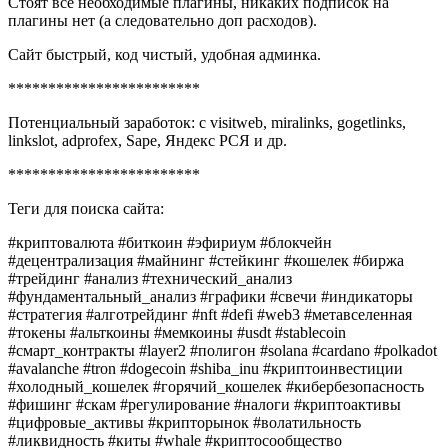
Стоят все необходимые плагины, никаких подписок на
плагины нет (а следовательно доп расходов).
Сайт быстрый, код чистый, удобная админка.
************************
Потенциальный заработок: с visitweb, miralinks, gogetlinks,
linkslot, adprofex, Sape, Яндекс РСЯ и др.
************************
Теги для поиска сайта:
#криптовалюта #биткоин #эфириум #блокчейн
#децентрализация #майнинг #стейкинг #кошелек #биржа
#трейдинг #анализ #технический_анализ
#фундаментальный_анализ #графики #свечи #индикаторы
#стратегия #алготрейдинг #nft #defi #web3 #метавселенная
#токены #альткоины #мемкоины #usdt #stablecoin
#смарт_контракты #layer2 #полигон #solana #cardano #polkadot
#avalanche #tron #dogecoin #shiba_inu #криптоинвестиции
#холодный_кошелек #горячий_кошелек #кибербезопасность
#фишинг #скам #регулирование #налоги #криптоактивы
#цифровые_активы #крипторынок #волатильность
#ликвидность #киты #whale #криптосообщество