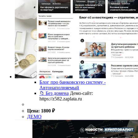
Блог про банковскую систему -
Автонаполняемый
📁 Без домена
Демо-сайт:
https://z582.zaplata.ru
Цена:
1800
₽
ДЕМО