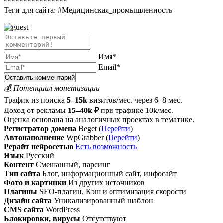
****************
Теги для сайта:
#Медицинская_промышленность
Имя*
Email*
💰 Потенциал монетизации
Трафик из поиска
5–15k
визитов/мес. через 6–8 мес.
Доход от рекламы
15–40k ₽
при трафике 10k/мес.
Оценка основана на аналогичных проектах в тематике.
Регистратор домена
Beget (
Перейти
)
Автонаполнение
WpGrabber (
Перейти
)
Рерайт нейросетью
Есть возможность
Язык
Русский
Контент
Смешанный, парсинг
Тип сайта
Блог, информационный сайт, инфосайт
Фото и картинки
Из других источников
Плагины
SEO-плагин, Кэш и оптимизация скорости
Дизайн сайта
Уникализированный шаблон
CMS сайта
WordPress
Блокировки, вирусы
Отсутствуют