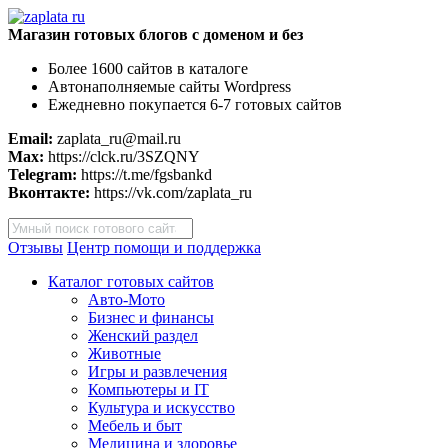
Магазин готовых блогов с доменом и без
Более 1600 сайтов в каталоге
Автонаполняемые сайты Wordpress
Ежедневно покупается 6-7 готовых сайтов
Email:
zaplata_ru@mail.ru
Max:
https://clck.ru/3SZQNY
Telegram:
https://t.me/fgsbankd
Вконтакте:
https://vk.com/zaplata_ru
Поиск
товаров
Отзывы
Центр помощи и поддержка
Каталог готовых сайтов
Авто-Мото
Бизнес и финансы
Женский раздел
Животные
Игры и развлечения
Компьютеры и IT
Культура и искусство
Мебель и быт
Медицина и здоровье