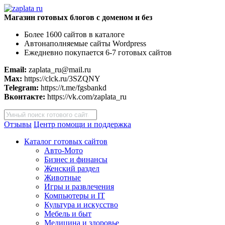
Магазин готовых блогов с доменом и без
Более 1600 сайтов в каталоге
Автонаполняемые сайты Wordpress
Ежедневно покупается 6-7 готовых сайтов
Email:
zaplata_ru@mail.ru
Max:
https://clck.ru/3SZQNY
Telegram:
https://t.me/fgsbankd
Вконтакте:
https://vk.com/zaplata_ru
Поиск
товаров
Отзывы
Центр помощи и поддержка
Каталог готовых сайтов
Авто-Мото
Бизнес и финансы
Женский раздел
Животные
Игры и развлечения
Компьютеры и IT
Культура и искусство
Мебель и быт
Медицина и здоровье