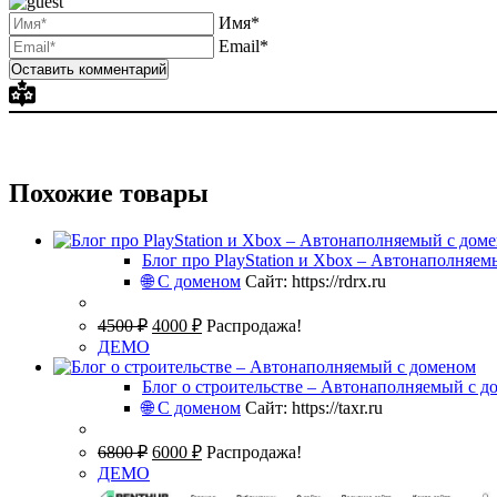
Имя*
Email*
Похожие товары
Блог про PlayStation и Xbox – Автонаполняе
🌐 С доменом
Сайт: https://rdrx.ru
Original
Current
4500
₽
4000
₽
Распродажа!
price
price
ДЕМО
was:
is:
4500 ₽.
4000 ₽.
Блог о строительстве – Автонаполняемый с д
🌐 С доменом
Сайт: https://taxr.ru
Original
Current
6800
₽
6000
₽
Распродажа!
price
price
ДЕМО
was:
is: