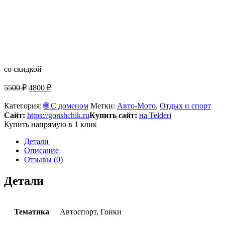
со скидкой
Original
Current
5500
₽
4800
₽
price
price
was:
is:
Категория:
🌐 С доменом
Метки:
Авто-Мото
,
Отдых и спорт
5500 ₽.
4800 ₽.
Сайт:
https://gonshchik.ru
Купить сайт:
на Telderi
Купить напрямую в 1 клик
Детали
Описание
Отзывы (0)
Детали
Тематика
Автоспорт, Гонки