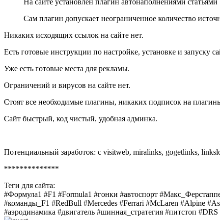
На сайте установлен плагин автонаполнениями статьями
Сам плагин допускает неограниченное количество источн
Никаких исходящих ссылок на сайте нет.
Есть готовые инструкции по настройке, установке и запуску са
Уже есть готовые места для рекламы.
Ограничений и вирусов на сайте нет.
Стоят все необходимые плагины, никаких подписок на плагины 
Сайт быстрый, код чистый, удобная админка.
Потенциальный заработок: с visitweb, miralinks, gogetlinks, links
**************
Теги для сайта:
#Формула1 #F1 #Formula1 #гонки #автоспорт #Макс_Ферстап
#команды_F1 #RedBull #Mercedes #Ferrari #McLaren #Alpine #
#аэродинамика #двигатель #шинная_стратегия #питстоп #DRS