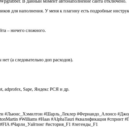
 Wpgrabber. В данный момент автонаполнение сайта отключено.
иков для наполнения. У меня к плагину есть подробные инструк
йта – ничего сложного.
нет (а следовательно доп расходов).
lot, adprofex, Sape, Яндекс РСЯ и др.
пен #Льюис_Хэмилтон #Шарль_Леклер #Фернандо_Алонсо #Джор
AstonMartin #Williams #Haas #AlphaTauri #квалификация #сприн
 #FIA #Чарли_Уайтинг #история_F1 #легенды_F1