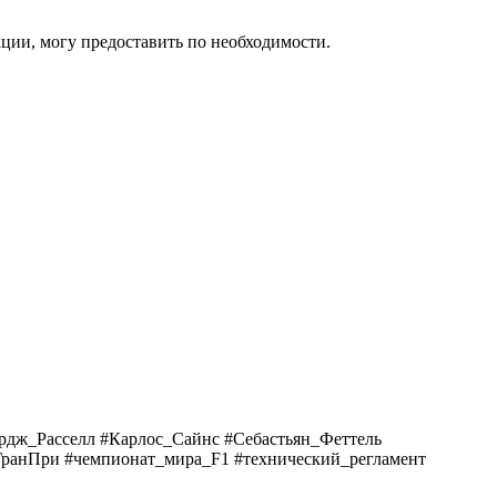
ции, могу предоставить по необходимости.
дж_Расселл #Карлос_Сайнс #Себастьян_Феттель
т #ГранПри #чемпионат_мира_F1 #технический_регламент