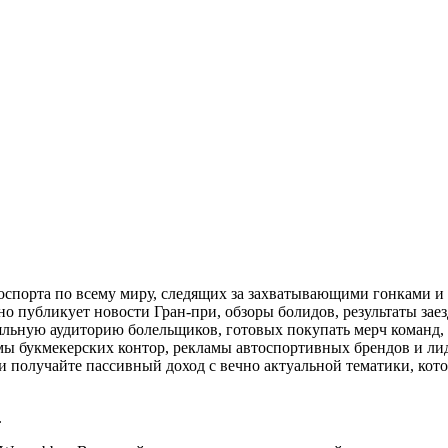
спорта по всему миру, следящих за захватывающими гонками и 
о публикует новости Гран-при, обзоры болидов, результаты заез
яльную аудиторию болельщиков, готовых покупать мерч команд, 
мы букмекерских контор, рекламы автоспортивных брендов и лид
 получайте пассивный доход с вечно актуальной тематики, кот
.