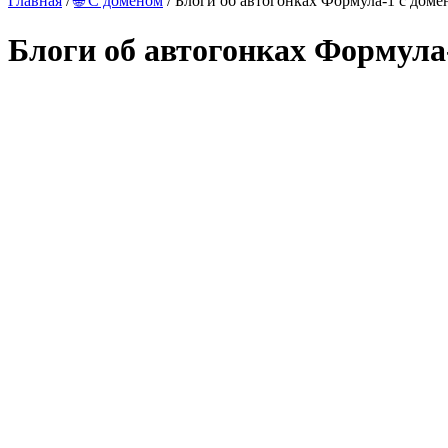
Главная
/
🌐 С доменом
/ Блоги об автогонках Формула-1 с доме
Блоги об автогонках Формула
Увеличить скриншот
Демо сайта