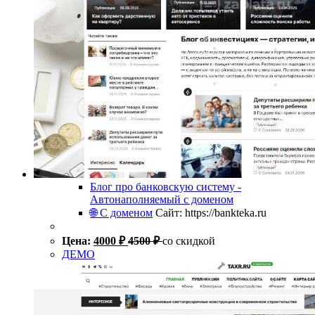
Блог про банковскую систему -
Автонаполняемый с доменом
🌐 С доменом
Сайт: https://bankteka.ru
Цена:
4000
₽
4500
₽
со скидкой
ДЕМО