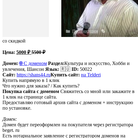
со скидкой
Цена:
5000
₽
5500
₽
Домен:
🌐 С доменом
Раздел:
Культура и искусство, Хобби и
увлечения,
Шансон
Язык:
🇷🇺
ID:
50022
Сайт:
https://shans44.ru
Купить сайт:
на Telderi
Купить напрямую в 1 клик
Что нужно для заказа? / Как купить?
Покупка сайта с доменом
Свяжитесь со мной или закажите в
1 клик на странице сайта.
Предоставляю готовый архив сайта с доменом + инструкцию
по установке.
Домен:
Домен будет переоформлен на покупателя через регистратора
beget. ru
Есть нотариальное заявление с регистратором доменов на