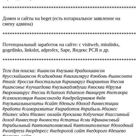
*******************************************************
Домен и сайты на beget (есть нотариальное заявление на
смену админа)
*******************************************************
Потенциальный заработок на сайте: с visitweb, miralinks,
gogetlinks, linkslot, adprofex, Sape, Яндекс РСЯ и др.
*******************************************************
Теги для поиска: #шансон #музыка #радиошансон
#русскийшансон #сидимдома #михаилкруг #любовь #шансонтв
#music #россия #ностальгия #иринакруг #карантин #песня
#шансонье #лучшедома #музыкадлядуши #москва #друзья
#коронавирус #песни #chanson #shanson #концерт #петлюра
#самоизоляция #шансонгода #андрейермаков #вдв
#музыкальныехиты #сайт #деньги #доход #инвестиции
#работа #саморазвитие #заработок #прибыль #бизнес
#бизнес идеи #бизнес онлайн #реклама #обучение #пассивный
доход #инвестор #новости #статьи #сми #финансовый
#прибыльный #автонаполняемый #автонаполнение #доходный
#wordpress #вордпресс #недорогой сайт #недорого #дешево