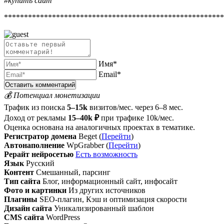
#купить сайт
*******************************************************
Имя*
Email*
💰 Потенциал монетизации
Трафик из поиска
5–15k
визитов/мес. через 6–8 мес.
Доход от рекламы
15–40k ₽
при трафике 10k/мес.
Оценка основана на аналогичных проектах в тематике.
Регистратор домена
Beget (
Перейти
)
Автонаполнение
WpGrabber (
Перейти
)
Рерайт нейросетью
Есть возможность
Язык
Русский
Контент
Смешанный, парсинг
Тип сайта
Блог, информационный сайт, инфосайт
Фото и картинки
Из других источников
Плагины
SEO-плагин, Кэш и оптимизация скорости
Дизайн сайта
Уникализированный шаблон
CMS сайта
WordPress