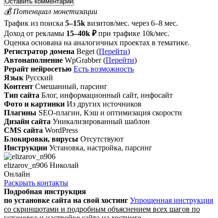
💰 Потенциал монетизации
Трафик из поиска
5–15k
визитов/мес. через 6–8 мес.
Доход от рекламы
15–40k ₽
при трафике 10k/мес.
Оценка основана на аналогичных проектах в тематике.
Регистратор домена
Beget (
Перейти
)
Автонаполнение
WpGrabber (
Перейти
)
Рерайт нейросетью
Есть возможность
Язык
Русский
Контент
Смешанный, парсинг
Тип сайта
Блог, информационный сайт, инфосайт
Фото и картинки
Из других источников
Плагины
SEO-плагин, Кэш и оптимизация скорости
Дизайн сайта
Уникализированный шаблон
CMS сайта
WordPress
Блокировки, вирусы
Отсутствуют
Инструкции
Установка, настройка, парсинг
elizarov_n906 Николай
Онлайн
Раскрыть контакты
Подробная инструкция
по установке сайта
на свой хостинг
Упрощенная инструкция
со скриншотами и подробным объяснением всех шагов по
установке и настройке сайта на хостинге