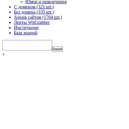
Юмор и развлечения
С доменом (321 шт.)
Без домена (335 шт.)
Архив сайтов (1704 шт.)
Ленты WpGrabber
Инструкции
База знаний
Insert
×