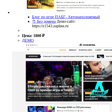
Блог по игре ПАБГ- Автонаполняемый
📁 Без домена
Демо-сайт:
https://z1543.zaplata.ru
Цена:
1800
₽
ДЕМО