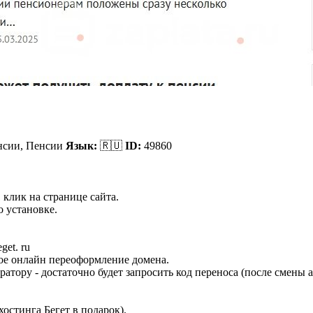
нсии,
Пенсии
Язык:
🇷🇺
ID:
49860
 клик на странице сайта.
 установке.
et. ru
ное онлайн переоформление домена.
ратору - достаточно будет запросить код переноса (после смены
остинга Бегет в подарок).