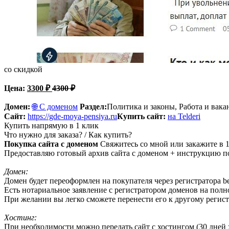
со скидкой
Цена:
3300
₽
4300
₽
Домен:
🌐 С доменом
Раздел:
Политика и законы, Работа и вака
Сайт:
https://gde-moya-pensiya.ru
Купить сайт:
на Telderi
Купить напрямую в 1 клик
Что нужно для заказа? / Как купить?
Покупка сайта с доменом
Свяжитесь со мной или закажите в 1
Предоставляю готовый архив сайта с доменом + инструкцию по
Домен:
Домен будет переоформлен на покупателя через регистратора beg
Есть нотариальное заявление с регистратором доменов на пол
При желании вы легко сможете перенести его к другому регист
Хостинг:
При необходимости можно передать сайт с хостингом (30 дней х