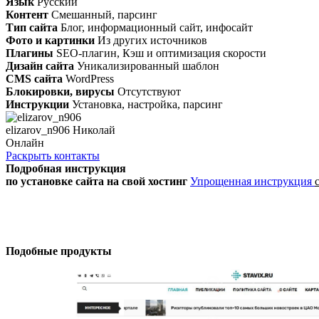
Язык
Русский
Контент
Смешанный, парсинг
Тип сайта
Блог, информационный сайт, инфосайт
Фото и картинки
Из других источников
Плагины
SEO-плагин, Кэш и оптимизация скорости
Дизайн сайта
Уникализированный шаблон
CMS сайта
WordPress
Блокировки, вирусы
Отсутствуют
Инструкции
Установка, настройка, парсинг
elizarov_n906 Николай
Онлайн
Раскрыть контакты
Подробная инструкция
по установке сайта
на свой хостинг
Упрощенная инструкция
Подобные продукты