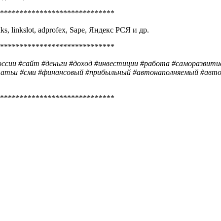
*****************************
ks, linkslot, adprofex, Sape, Яндекс РСЯ и др.
*****************************
оссии #сайт #деньги #доход #инвестиции #работа #саморазвитие
татьи #сми #финансовый #прибыльный #автонаполняемый #автон
*****************************