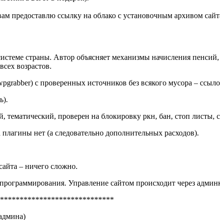
 вам предоставлю ссылку на облако с установочным архивом сай
й системе страны. Автор объясняет механизмы начисления пенсий
всех возрастов.
wpgrabber) с проверенных источников без всякого мусора – ссылок
ь).
, тематический, проверен на блокировку ркн, бан, стоп листы, 
 плагины нет (а следовательно дополнительных расходов).
 сайта – ничего сложно.
 программирования. Управление сайтом происходит через админк
*****************************
 админа)