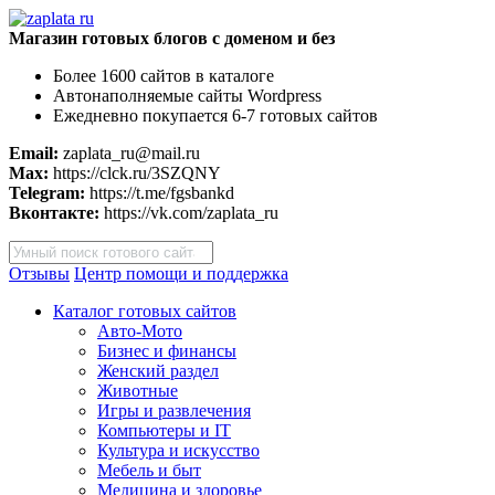
Магазин готовых блогов с доменом и без
Более 1600 сайтов в каталоге
Автонаполняемые сайты Wordpress
Ежедневно покупается 6-7 готовых сайтов
Email:
zaplata_ru@mail.ru
Max:
https://clck.ru/3SZQNY
Telegram:
https://t.me/fgsbankd
Вконтакте:
https://vk.com/zaplata_ru
Поиск
товаров
Отзывы
Центр помощи и поддержка
Каталог готовых сайтов
Авто-Мото
Бизнес и финансы
Женский раздел
Животные
Игры и развлечения
Компьютеры и IT
Культура и искусство
Мебель и быт
Медицина и здоровье