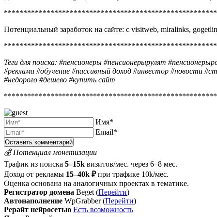
*******************************************************
Потенциальный заработок на сайте: с visitweb, miralinks, gogetlin
*******************************************************
Теги для поиска: #пенсионеры #пенсионерырулят #пенсионерыр
#реклама #обучение #пассивный доход #инвестор #новости #с
#недорого #дешево #купить сайт
*******************************************************
Имя*
Email*
💰 Потенциал монетизации
Трафик из поиска
5–15k
визитов/мес. через 6–8 мес.
Доход от рекламы
15–40k ₽
при трафике 10k/мес.
Оценка основана на аналогичных проектах в тематике.
Регистратор домена
Beget (
Перейти
)
Автонаполнение
WpGrabber (
Перейти
)
Рерайт нейросетью
Есть возможность