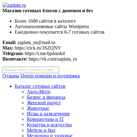
Магазин готовых блогов с доменом и без
Более 1600 сайтов в каталоге
Автонаполняемые сайты Wordpress
Ежедневно покупается 6-7 готовых сайтов
Email:
zaplata_ru@mail.ru
Max:
https://clck.ru/3SZQNY
Telegram:
https://t.me/fgsbankd
Вконтакте:
https://vk.com/zaplata_ru
Поиск
товаров
Отзывы
Центр помощи и поддержка
Каталог готовых сайтов
Авто-Мото
Бизнес и финансы
Женский раздел
Животные
Игры и развлечения
Компьютеры и IT
Культура и искусство
Мебель и быт
Медицина и здоровье