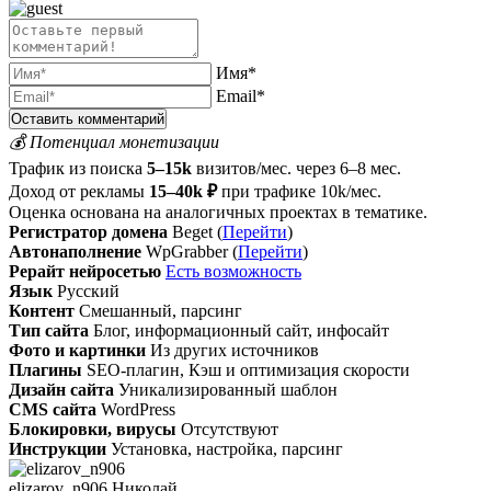
Имя*
Email*
💰 Потенциал монетизации
Трафик из поиска
5–15k
визитов/мес. через 6–8 мес.
Доход от рекламы
15–40k ₽
при трафике 10k/мес.
Оценка основана на аналогичных проектах в тематике.
Регистратор домена
Beget (
Перейти
)
Автонаполнение
WpGrabber (
Перейти
)
Рерайт нейросетью
Есть возможность
Язык
Русский
Контент
Смешанный, парсинг
Тип сайта
Блог, информационный сайт, инфосайт
Фото и картинки
Из других источников
Плагины
SEO-плагин, Кэш и оптимизация скорости
Дизайн сайта
Уникализированный шаблон
CMS сайта
WordPress
Блокировки, вирусы
Отсутствуют
Инструкции
Установка, настройка, парсинг
elizarov_n906 Николай