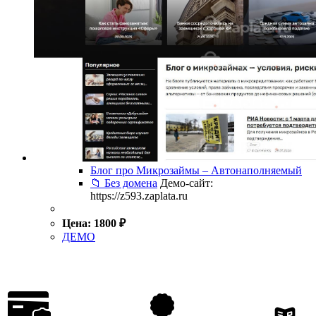
Блог про Микрозаймы – Автонаполняемый
📁 Без домена
Демо-сайт:
https://z593.zaplata.ru
Цена:
1800
₽
ДЕМО