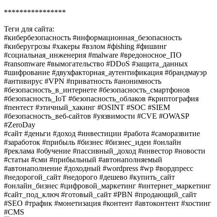
****************
Теги для сайта:
#кибербезопасность #информационная_безопасность
#киберугрозы #хакеры #взлом #фishing #фишинг
#социальная_инженерия #malware #вредоносное_ПО
#ransomware #вымогательство #DDoS #защита_данных
#шифрование #двухфакторная_аутентификация #брандмауэр
#антивирус #VPN #приватность #анонимность
#безопасность_в_интернете #безопасность_смартфонов
#безопасность_IoT #безопасность_облаков #криптография
#пентест #этичный_хакинг #OSINT #SOC #SIEM
#безопасность_веб-сайтов #уязвимости #CVE #OWASP
#ZeroDay
#сайт #деньги #доход #инвестиции #работа #саморазвитие
#заработок #прибыль #бизнес #бизнес_идеи #онлайн
#реклама #обучение #пассивный_доход #инвестор #новости
#статьи #сми #прибыльный #автонаполняемый
#автонаполнение #доходный #wordpress #wp #вордпресс
#недорогой_сайт #недорого #дешево #купить_сайт
#онлайн_бизнес #цифровой_маркетинг #интернет_маркетинг
#сайт_под_ключ #готовый_сайт #PBN #продающий_сайт
#SEO #трафик #монетизация #контент #автоконтент #хостинг
#CMS