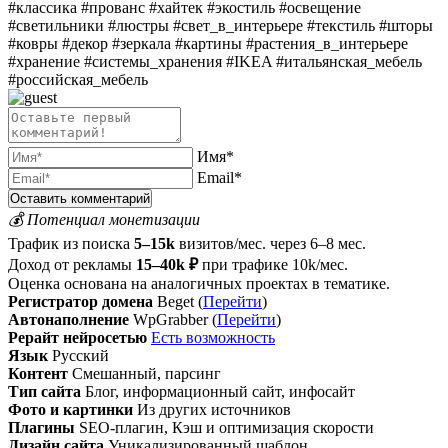
#классика #прованс #хайтек #экостиль #освещение
#светильники #люстры #свет_в_интерьере #текстиль #шторы
#ковры #декор #зеркала #картины #растения_в_интерьере
#хранение #системы_хранения #IKEA #итальянская_мебель
#российская_мебель
Имя*
Email*
💰 Потенциал монетизации
Трафик из поиска
5–15k
визитов/мес. через 6–8 мес.
Доход от рекламы
15–40k ₽
при трафике 10k/мес.
Оценка основана на аналогичных проектах в тематике.
Регистратор домена
Beget (
Перейти
)
Автонаполнение
WpGrabber (
Перейти
)
Рерайт нейросетью
Есть возможность
Язык
Русский
Контент
Смешанный, парсинг
Тип сайта
Блог, информационный сайт, инфосайт
Фото и картинки
Из других источников
Плагины
SEO-плагин, Кэш и оптимизация скорости
Дизайн сайта
Уникализированный шаблон