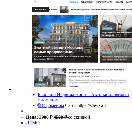
Блог про Недвижимость - Автонаполняемый
с доменом
🌐 С доменом
Сайт: https://stavix.ru
Цена:
3900
₽
4500
₽
со скидкой
ДЕМО