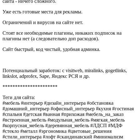
сайта - ничего сложного.
Уже есть готовые места для рекламы.
Ограничений и вирусов на сайте нет.
Стоят все необходимые плагины, никаких подписок на
плагины нет (а следовательно доп расходов).
Сайт быстрый, код чистый, удобная админка.
Потенциальный заработок: с visitweb, miralinks, gogetlinks,
linkslot, adprofex, Sape, Яндекс РСЯ и др.
**********************
Теги для сайта:
#мебель #интерьер #дизайн_интерьера #обстановка
#домашний_интерьер #офисный_интерьер #кухня #гостиная
#спальня #детская #ванная #прихожая #мебель_на_заказ
#встроенная_мебель #модульная_мебель #мягкая_мебель
#корпусная_мебель #деревянная_мебель #ЛДСП #МДФ
#стекло #металл #эргономика #цветовые_решения
#стили_интерьера #лофт #скандинавский #минимализм