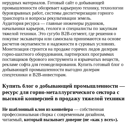
нерудных материалов. Готовый сайт о добывающей
промышленности обозревает карьерную технику, технологии
буровзрывных работ, системы диспетчеризации горного
транспорта и вопросы рекультивации земель.
Аудитория ресурса — главные инженеры рудников,
начальники карьеров, геологи и специалисты по закупкам
тяжелой техники. Это сугубо B2B-сегмент, где решения о
покупке экскаватора или самосвала принимаются на основе
расчетов окупаемости и надежности в суровых условиях.
Монетизация строится на продаже горячих лидов дилерам
горно-шахтного оборудования, партнерских программах
поставщиков бурового инструмента и взрывчатых веществ,
рекламе софта для геомоделирования. Купить готовый блог о
добывающей промышленности выгодно дилерам
спецтехники и B2B-инвесторам.
Купить блог о добывающей промышленности —
ресурс для горно-металлургического сектора с
высокой конверсией в продажу тяжелой техники
Не шаблонный клон из конвейера
— собственная
профессиональная сборка с современным дизайном,
читаемый,
который вызывает доверие (не «как у всех»).