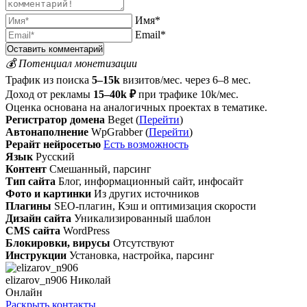
Имя*
Email*
💰 Потенциал монетизации
Трафик из поиска
5–15k
визитов/мес. через 6–8 мес.
Доход от рекламы
15–40k ₽
при трафике 10k/мес.
Оценка основана на аналогичных проектах в тематике.
Регистратор домена
Beget (
Перейти
)
Автонаполнение
WpGrabber (
Перейти
)
Рерайт нейросетью
Есть возможность
Язык
Русский
Контент
Смешанный, парсинг
Тип сайта
Блог, информационный сайт, инфосайт
Фото и картинки
Из других источников
Плагины
SEO-плагин, Кэш и оптимизация скорости
Дизайн сайта
Уникализированный шаблон
CMS сайта
WordPress
Блокировки, вирусы
Отсутствуют
Инструкции
Установка, настройка, парсинг
elizarov_n906 Николай
Онлайн
Раскрыть контакты