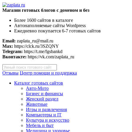
Магазин готовых блогов с доменом и без
Более 1600 сайтов в каталоге
Автонаполняемые сайты Wordpress
Ежедневно покупается 6-7 готовых сайтов
Email:
zaplata_ru@mail.ru
Max:
https://clck.ru/3SZQNY
Telegram:
https://t.me/fgsbankd
Вконтакте:
https://vk.com/zaplata_ru
Поиск
товаров
Отзывы
Центр помощи и поддержка
Каталог готовых сайтов
Авто-Мото
Бизнес и финансы
Женский раздел
Животные
Игры и развлечения
Компьютеры и IT
Культура и искусство
Мебель и быт
Медицина и здоровье