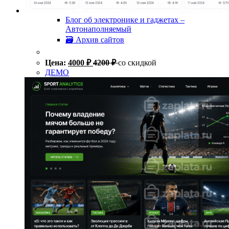
Блог об электронике и гаджетах –
Автонаполняемый
🗃 Архив сайтов
Цена:
4000
₽
4200
₽
со скидкой
ДЕМО