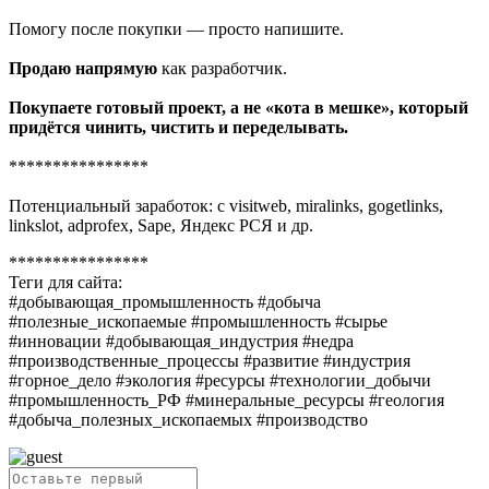
Помогу после покупки — просто напишите.
Продаю напрямую
как разработчик.
Покупаете готовый проект, а не «кота в мешке», который
придётся чинить, чистить и переделывать.
****************
Потенциальный заработок: с visitweb, miralinks, gogetlinks,
linkslot, adprofex, Sape, Яндекс РСЯ и др.
****************
Теги для сайта:
#добывающая_промышленность #добыча
#полезные_ископаемые #промышленность #сырье
#инновации #добывающая_индустрия #недра
#производственные_процессы #развитие #индустрия
#горное_дело #экология #ресурсы #технологии_добычи
#промышленность_РФ #минеральные_ресурсы #геология
#добыча_полезных_ископаемых #производство