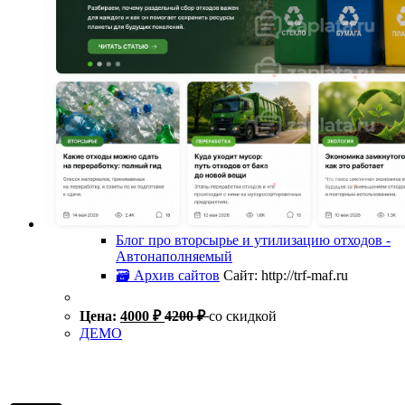
Блог про вторсырье и утилизацию отходов -
Автонаполняемый
🗃 Архив сайтов
Сайт: http://trf-maf.ru
Цена:
4000
₽
4200
₽
со скидкой
ДЕМО