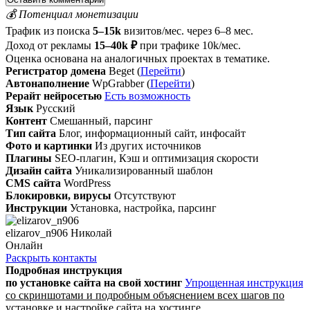
💰 Потенциал монетизации
Трафик из поиска
5–15k
визитов/мес. через 6–8 мес.
Доход от рекламы
15–40k ₽
при трафике 10k/мес.
Оценка основана на аналогичных проектах в тематике.
Регистратор домена
Beget (
Перейти
)
Автонаполнение
WpGrabber (
Перейти
)
Рерайт нейросетью
Есть возможность
Язык
Русский
Контент
Смешанный, парсинг
Тип сайта
Блог, информационный сайт, инфосайт
Фото и картинки
Из других источников
Плагины
SEO-плагин, Кэш и оптимизация скорости
Дизайн сайта
Уникализированный шаблон
CMS сайта
WordPress
Блокировки, вирусы
Отсутствуют
Инструкции
Установка, настройка, парсинг
elizarov_n906 Николай
Онлайн
Раскрыть контакты
Подробная инструкция
по установке сайта
на свой хостинг
Упрощенная инструкция
со скриншотами и подробным объяснением всех шагов по
установке и настройке сайта на хостинге