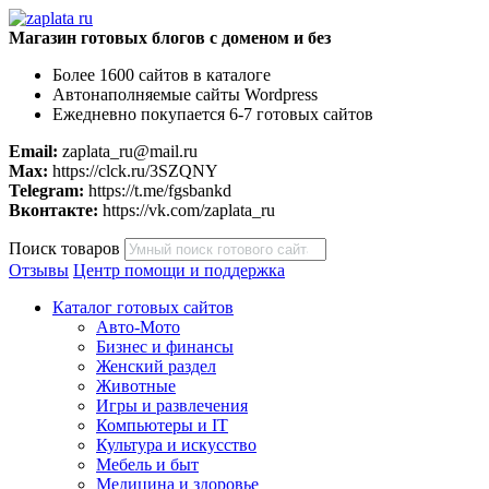
Магазин готовых блогов с доменом и без
Более 1600 сайтов в каталоге
Автонаполняемые сайты Wordpress
Ежедневно покупается 6-7 готовых сайтов
Email:
zaplata_ru@mail.ru
Max:
https://clck.ru/3SZQNY
Telegram:
https://t.me/fgsbankd
Вконтакте:
https://vk.com/zaplata_ru
Поиск товаров
Отзывы
Центр помощи и поддержка
Каталог готовых сайтов
Авто-Мото
Бизнес и финансы
Женский раздел
Животные
Игры и развлечения
Компьютеры и IT
Культура и искусство
Мебель и быт
Медицина и здоровье