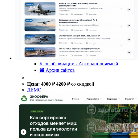
Блог об авиации - Автонаполняемый
🗃 Архив сайтов
Цена:
4000
₽
4200
₽
со скидкой
ДЕМО