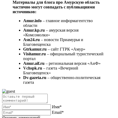
Материалы для блога про Амурскую область
частично могут совпадать с публикациями
источников:
Amur.info
– главное информагентство
области
Amur.kp.ru
– амурская версия
«Комсомолки»
Asn24.ru
– новости Приамурья и
Благовещенска
Gtrkamur.ru
– сайт ГТРК «Амур»
Visitamur.ru
– официальный туристический
портал
Amur.aif.ru
– региональная версия «АиФ»
Vchspk.ru
– газета «Вечерний
Благовещенск»
Dv-gazeta.ru
– общественно-политическая
газета
Имя*
Email*