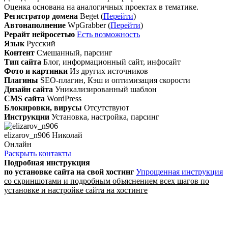
Оценка основана на аналогичных проектах в тематике.
Регистратор домена
Beget (
Перейти
)
Автонаполнение
WpGrabber (
Перейти
)
Рерайт нейросетью
Есть возможность
Язык
Русский
Контент
Смешанный, парсинг
Тип сайта
Блог, информационный сайт, инфосайт
Фото и картинки
Из других источников
Плагины
SEO-плагин, Кэш и оптимизация скорости
Дизайн сайта
Уникализированный шаблон
CMS сайта
WordPress
Блокировки, вирусы
Отсутствуют
Инструкции
Установка, настройка, парсинг
elizarov_n906 Николай
Онлайн
Раскрыть контакты
Подробная инструкция
по установке сайта
на свой хостинг
Упрощенная инструкция
со скриншотами и подробным объяснением всех шагов по
установке и настройке сайта на хостинге