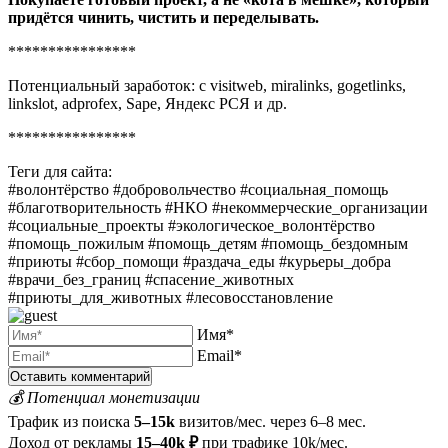
придётся чинить, чистить и переделывать.
****************
Потенциальный заработок: с visitweb, miralinks, gogetlinks,
linkslot, adprofex, Sape, Яндекс РСЯ и др.
****************
Теги для сайта:
#волонтёрство #добровольчество #социальная_помощь
#благотворительность #НКО #некоммерческие_организации
#социальные_проекты #экологическое_волонтёрство
#помощь_пожилым #помощь_детям #помощь_бездомным
#приюты #сбор_помощи #раздача_еды #курьеры_добра
#врачи_без_границ #спасение_животных
#приюты_для_животных #лесовосстановление
Имя*
Email*
💰 Потенциал монетизации
Трафик из поиска
5–15k
визитов/мес. через 6–8 мес.
Доход от рекламы
15–40k ₽
при трафике 10k/мес.