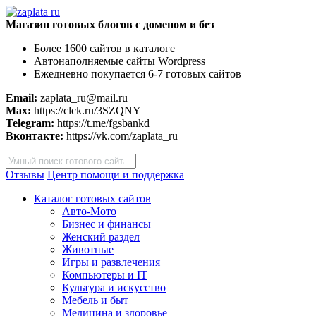
Магазин готовых блогов с доменом и без
Более 1600 сайтов в каталоге
Автонаполняемые сайты Wordpress
Ежедневно покупается 6-7 готовых сайтов
Email:
zaplata_ru@mail.ru
Max:
https://clck.ru/3SZQNY
Telegram:
https://t.me/fgsbankd
Вконтакте:
https://vk.com/zaplata_ru
Поиск
товаров
Отзывы
Центр помощи и поддержка
Каталог готовых сайтов
Авто-Мото
Бизнес и финансы
Женский раздел
Животные
Игры и развлечения
Компьютеры и IT
Культура и искусство
Мебель и быт
Медицина и здоровье