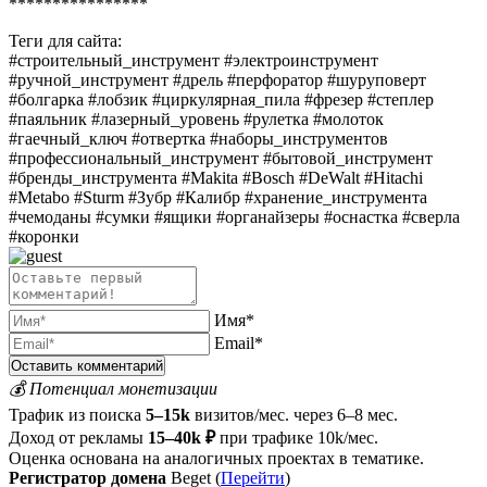
****************
Теги для сайта:
#строительный_инструмент #электроинструмент
#ручной_инструмент #дрель #перфоратор #шуруповерт
#болгарка #лобзик #циркулярная_пила #фрезер #степлер
#паяльник #лазерный_уровень #рулетка #молоток
#гаечный_ключ #отвертка #наборы_инструментов
#профессиональный_инструмент #бытовой_инструмент
#бренды_инструмента #Makita #Bosch #DeWalt #Hitachi
#Metabo #Sturm #Зубр #Калибр #хранение_инструмента
#чемоданы #сумки #ящики #органайзеры #оснастка #сверла
#коронки
Имя*
Email*
💰 Потенциал монетизации
Трафик из поиска
5–15k
визитов/мес. через 6–8 мес.
Доход от рекламы
15–40k ₽
при трафике 10k/мес.
Оценка основана на аналогичных проектах в тематике.
Регистратор домена
Beget (
Перейти
)