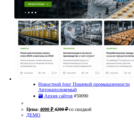
Новостной блог Пищевой промышленности
Автонаполняемый
🗃 Архив сайтов
#50090
Цена:
4000
₽
4200
₽
со скидкой
ДЕМО