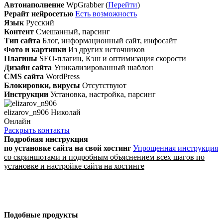
Автонаполнение
WpGrabber (
Перейти
)
Рерайт нейросетью
Есть возможность
Язык
Русский
Контент
Смешанный, парсинг
Тип сайта
Блог, информационный сайт, инфосайт
Фото и картинки
Из других источников
Плагины
SEO-плагин, Кэш и оптимизация скорости
Дизайн сайта
Уникализированный шаблон
CMS сайта
WordPress
Блокировки, вирусы
Отсутствуют
Инструкции
Установка, настройка, парсинг
elizarov_n906 Николай
Онлайн
Раскрыть контакты
Подробная инструкция
по установке сайта
на свой хостинг
Упрощенная инструкция
со скриншотами и подробным объяснением всех шагов по
установке и настройке сайта на хостинге
Подобные продукты