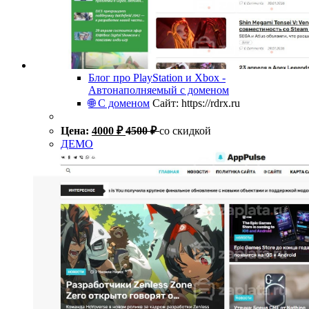
Блог про PlayStation и Xbox -
Автонаполняемый с доменом
🌐 С доменом
Сайт: https://rdrx.ru
Цена:
4000
₽
4500
₽
со скидкой
ДЕМО