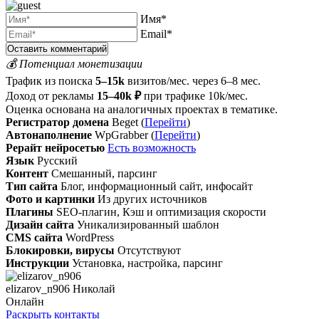
Имя*
Email*
💰 Потенциал монетизации
Трафик из поиска
5–15k
визитов/мес. через 6–8 мес.
Доход от рекламы
15–40k ₽
при трафике 10k/мес.
Оценка основана на аналогичных проектах в тематике.
Регистратор домена
Beget (
Перейти
)
Автонаполнение
WpGrabber (
Перейти
)
Рерайт нейросетью
Есть возможность
Язык
Русский
Контент
Смешанный, парсинг
Тип сайта
Блог, информационный сайт, инфосайт
Фото и картинки
Из других источников
Плагины
SEO-плагин, Кэш и оптимизация скорости
Дизайн сайта
Уникализированный шаблон
CMS сайта
WordPress
Блокировки, вирусы
Отсутствуют
Инструкции
Установка, настройка, парсинг
elizarov_n906 Николай
Онлайн
Раскрыть контакты