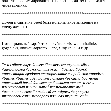
области программирования. Управление сайтом происходит
через админку,
*******************************************************
Домен и сайты на beget (есть нотариальное заявление на
смену админа)
*******************************************************
Потенциальный заработок на сайте: с visitweb, miralinks,
gogetlinks, linkslot, adprofex, Sape, Яндекс РСЯ и др.
*******************************************************
Теги сайта: #iqos #айкос #iqosmoscow #купитьайкос
#айкосмосква #айкоскупить #сайт #деньги #доход
#инвестиции #работа #саморазвитие #заработок #прибыль
#бизнес #бизнес идеи #бизнес онлайн #реклама #обучение
#пассивный доход #инвестор #новости #статьи #сми
#финансовый #прибыльный #автонаполняемый
#автонаполнение #доходный #wordpress #вордпресс
#недорогой сайт #недорого #дешево #купить сайт
*******************************************************