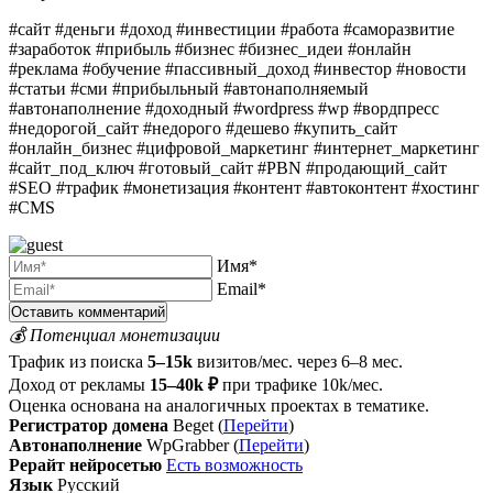
#сайт #деньги #доход #инвестиции #работа #саморазвитие
#заработок #прибыль #бизнес #бизнес_идеи #онлайн
#реклама #обучение #пассивный_доход #инвестор #новости
#статьи #сми #прибыльный #автонаполняемый
#автонаполнение #доходный #wordpress #wp #вордпресс
#недорогой_сайт #недорого #дешево #купить_сайт
#онлайн_бизнес #цифровой_маркетинг #интернет_маркетинг
#сайт_под_ключ #готовый_сайт #PBN #продающий_сайт
#SEO #трафик #монетизация #контент #автоконтент #хостинг
#CMS
Имя*
Email*
💰 Потенциал монетизации
Трафик из поиска
5–15k
визитов/мес. через 6–8 мес.
Доход от рекламы
15–40k ₽
при трафике 10k/мес.
Оценка основана на аналогичных проектах в тематике.
Регистратор домена
Beget (
Перейти
)
Автонаполнение
WpGrabber (
Перейти
)
Рерайт нейросетью
Есть возможность
Язык
Русский