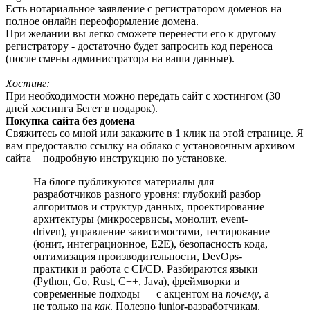
Есть нотариальное заявление с регистратором доменов на
полное онлайн переоформление домена.
При желании вы легко сможете перенести его к другому
регистратору - достаточно будет запросить код переноса
(после смены администратора на ваши данные).
Хостинг:
При необходимости можно передать сайт с хостингом (30
дней хостинга Бегет в подарок).
Покупка сайта без домена
Свяжитесь со мной или закажите в 1 клик на этой странице. Я
вам предоставлю ссылку на облако с установочным архивом
сайта + подробную инструкцию по установке.
На блоге публикуются материалы для
разработчиков разного уровня: глубокий разбор
алгоритмов и структур данных, проектирование
архитектуры (микросервисы, монолит, event-
driven), управление зависимостями, тестирование
(юнит, интеграционное, E2E), безопасность кода,
оптимизация производительности, DevOps-
практики и работа с CI/CD. Разбираются языки
(Python, Go, Rust, C++, Java), фреймворки и
современные подходы — с акцентом на
почему
, а
не только на
как
. Полезно junior-разработчикам,