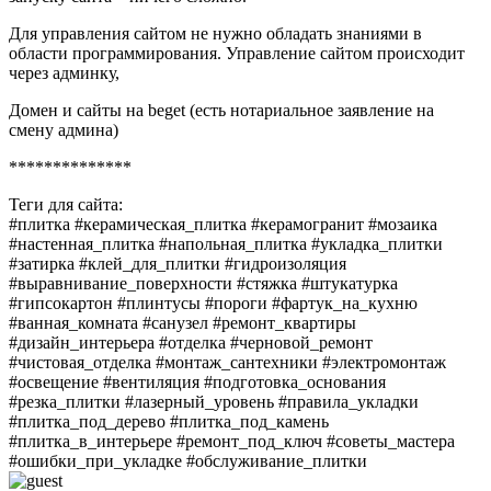
Для управления сайтом не нужно обладать знаниями в
области программирования. Управление сайтом происходит
через админку,
Домен и сайты на beget (есть нотариальное заявление на
смену админа)
**************
Теги для сайта:
#плитка #керамическая_плитка #керамогранит #мозаика
#настенная_плитка #напольная_плитка #укладка_плитки
#затирка #клей_для_плитки #гидроизоляция
#выравнивание_поверхности #стяжка #штукатурка
#гипсокартон #плинтусы #пороги #фартук_на_кухню
#ванная_комната #санузел #ремонт_квартиры
#дизайн_интерьера #отделка #черновой_ремонт
#чистовая_отделка #монтаж_сантехники #электромонтаж
#освещение #вентиляция #подготовка_основания
#резка_плитки #лазерный_уровень #правила_укладки
#плитка_под_дерево #плитка_под_камень
#плитка_в_интерьере #ремонт_под_ключ #советы_мастера
#ошибки_при_укладке #обслуживание_плитки