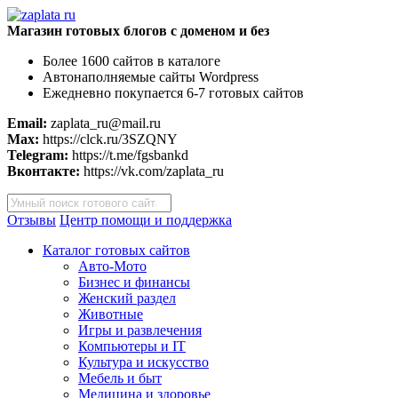
Магазин готовых блогов с доменом и без
Более 1600 сайтов в каталоге
Автонаполняемые сайты Wordpress
Ежедневно покупается 6-7 готовых сайтов
Email:
zaplata_ru@mail.ru
Max:
https://clck.ru/3SZQNY
Telegram:
https://t.me/fgsbankd
Вконтакте:
https://vk.com/zaplata_ru
Поиск
товаров
Отзывы
Центр помощи и поддержка
Каталог готовых сайтов
Авто-Мото
Бизнес и финансы
Женский раздел
Животные
Игры и развлечения
Компьютеры и IT
Культура и искусство
Мебель и быт
Медицина и здоровье