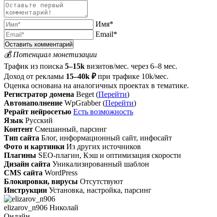
Имя*
Email*
💰 Потенциал монетизации
Трафик из поиска
5–15k
визитов/мес. через 6–8 мес.
Доход от рекламы
15–40k ₽
при трафике 10k/мес.
Оценка основана на аналогичных проектах в тематике.
Регистратор домена
Beget (
Перейти
)
Автонаполнение
WpGrabber (
Перейти
)
Рерайт нейросетью
Есть возможность
Язык
Русский
Контент
Смешанный, парсинг
Тип сайта
Блог, информационный сайт, инфосайт
Фото и картинки
Из других источников
Плагины
SEO-плагин, Кэш и оптимизация скорости
Дизайн сайта
Уникализированный шаблон
CMS сайта
WordPress
Блокировки, вирусы
Отсутствуют
Инструкции
Установка, настройка, парсинг
elizarov_n906 Николай
Онлайн