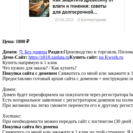
Цена:
1800
₽
Домен:
📁 Без домена
Раздел:
Производство и торговля,
Пилом
Демо-Сайт:
https://z818.zaplata.ru
Купить сайт:
на Kwork.ru
Купить напрямую в 1 клик
Что нужно для заказа? / Как купить?
Покупка сайта с доменом
Свяжитесь со мной или закажите в 1
Предоставляю готовый архив сайта с доменом + инструкцию по
Домен:
Домен будет переоформлен на покупателя через регистратора beg
Есть нотариальное заявление с регистратором доменов на пол
При желании вы легко сможете перенести его к другому регист
Хостинг:
При необходимости можно передать сайт с хостингом (30 дней х
Покупка сайта без домена
Свяжитесь со мной или закажите в 1 клик на этой странице. Я