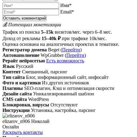
Имя*
Email*
💰 Потенциал монетизации
Трафик из поиска
5–15k
визитов/мес. через 6–8 мес.
Доход от рекламы
15–40k ₽
при трафике 10k/мес.
Оценка основана на аналогичных проектах в тематике.
Регистратор домена
Beget (
Перейти
)
Автонаполнение
WpGrabber (
Перейти
)
Рерайт нейросетью
Есть возможность
Язык
Русский
Контент
Смешанный, парсинг
Тип сайта
Блог, информационный сайт, инфосайт
Фото и картинки
Из других источников
Плагины
SEO-плагин, Кэш и оптимизация скорости
Дизайн сайта
Уникализированный шаблон
CMS сайта
WordPress
Блокировки, вирусы
Отсутствуют
Инструкции
Установка, настройка, парсинг
elizarov_n906 Николай
Онлайн
Раскрыть контакты