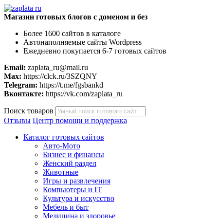
Магазин готовых блогов с доменом и без
Более 1600 сайтов в каталоге
Автонаполняемые сайты Wordpress
Ежедневно покупается 6-7 готовых сайтов
Email:
zaplata_ru@mail.ru
Max:
https://clck.ru/3SZQNY
Telegram:
https://t.me/fgsbankd
Вконтакте:
https://vk.com/zaplata_ru
Поиск товаров
Отзывы
Центр помощи и поддержка
Каталог готовых сайтов
Авто-Мото
Бизнес и финансы
Женский раздел
Животные
Игры и развлечения
Компьютеры и IT
Культура и искусство
Мебель и быт
Медицина и здоровье