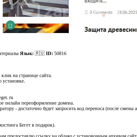
атериалы
Язык:
🇷🇺
ID:
50816
 клик на странице сайта.
 установке.
et. ru
ное онлайн переоформление домена.
ратору - достаточно будет запросить код переноса (после смены
остинга Бегет в подарок).
 вам предоставлю ссылку на облако с установочным архивом сай