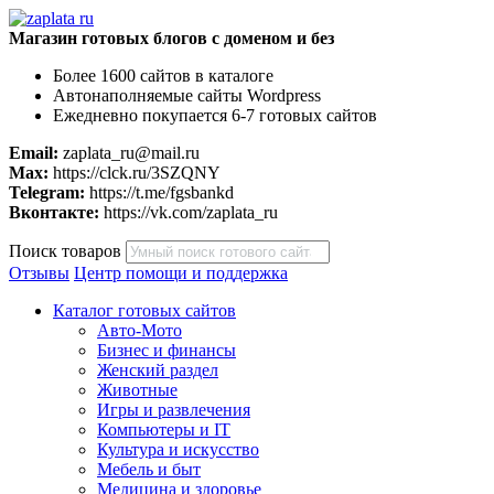
Магазин готовых блогов с доменом и без
Более 1600 сайтов в каталоге
Автонаполняемые сайты Wordpress
Ежедневно покупается 6-7 готовых сайтов
Email:
zaplata_ru@mail.ru
Max:
https://clck.ru/3SZQNY
Telegram:
https://t.me/fgsbankd
Вконтакте:
https://vk.com/zaplata_ru
Поиск товаров
Отзывы
Центр помощи и поддержка
Каталог готовых сайтов
Авто-Мото
Бизнес и финансы
Женский раздел
Животные
Игры и развлечения
Компьютеры и IT
Культура и искусство
Мебель и быт
Медицина и здоровье