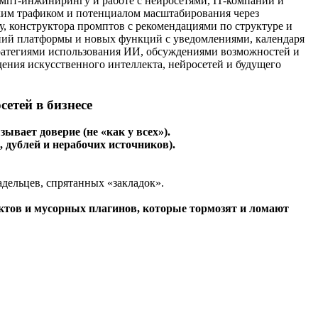
ромпт-инжинирингу и работе с нейросетями, IT-компаний и
ским трафиком и потенциалом масштабирования через
ту, конструктора промптов с рекомендациями по структуре и
ний платформы и новых функций с уведомлениями, календаря
тратегиями использования ИИ, обсуждениями возможностей и
ния искусственного интеллекта, нейросетей и будущего
етей в бизнесе
ывает доверие (не «как у всех»).
, дублей и нерабочих источников).
дельцев, спрятанных «закладок».
ектов и мусорных плагинов, которые тормозят и ломают