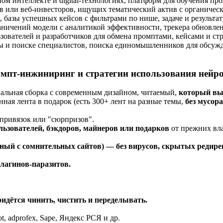
ном интеллекте и digital-технологиях, платформ для обучения п
ов или веб-инвесторов, ищущих тематический актив с органиче
, базы успешных кейсов с фильтрами по нише, задаче и результа
ничений модели с аналитикой эффективности, трекера обновле
зователей и разработчиков для обмена промптами, кейсами и с
 и поиске специалистов, поиска единомышленников для обсужде
омпт-инжиниринг и стратегии использования нейрос
альная сборка с современным дизайном, читаемый,
который выз
ная лента в подарок (есть 300+ лент на разные темы,
без мусора
привязок или "сюрпризов".
ьзователей, бэкдоров, майнеров или подарков
от прежних вла
нный с сомнительных сайтов) — без вирусов, скрытых редир
лагинов-паразитов.
ридётся чинить, чистить и переделывать.
lot, adprofex, Sape, Яндекс РСЯ и др.