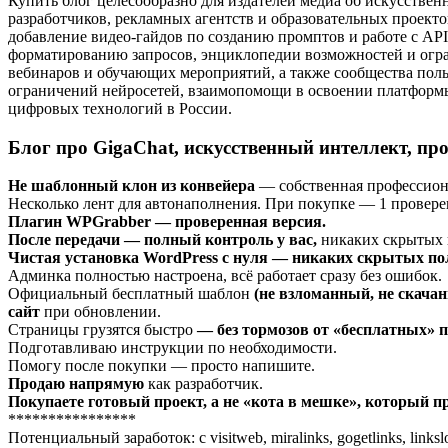
Купить блог целесообразно для издателей медиа об искусствен
разработчиков, рекламных агентств и образовательных проект
добавление видео-гайдов по созданию промптов и работе с API
форматированию запросов, энциклопедии возможностей и огра
вебинаров и обучающих мероприятий, а также сообщества поль
ограничений нейросетей, взаимопомощи в освоении платформы
цифровых технологий в России.
Блог про GigaChat, искусственный интеллект, пр
Не шаблонный клон из конвейера
— собственная профессион
Несколько лент для автонаполнения. При покупке — 1 проверен
Плагин WPGrabber — проверенная версия.
После передачи — полный контроль у вас,
никаких скрытых 
Чистая установка WordPress с нуля — никаких скрытых пол
Админка полностью настроена, всё работает сразу без ошибок.
Официальный бесплатный шаблон
(не взломанный, не скача
сайт
при обновлении.
Страницы грузятся быстро
— без тормозов от «бесплатных» п
Подготавливаю инструкции по необходимости.
Помогу после покупки — просто напишите.
Продаю напрямую
как разработчик.
Покупаете готовый проект, а не «кота в мешке», который п
****************
Потенциальный заработок: с visitweb, miralinks, gogetlinks, links