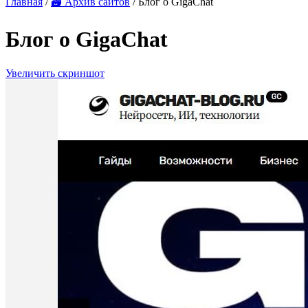
Главная
/
🗃 Архив сайтов
/ Блог о GigaChat
Блог о GigaChat
Увеличить скриншот