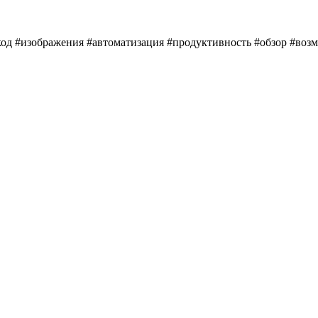
#код #изображения #автоматизация #продуктивность #обзор #воз