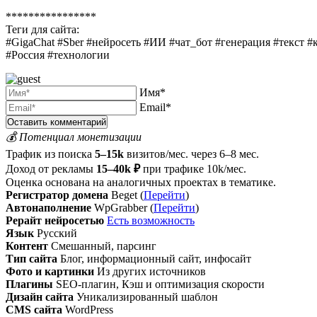
****************
Теги для сайта:
#GigaChat #Sber #нейросеть #ИИ #чат_бот #генерация #текст 
#Россия #технологии
Имя*
Email*
💰 Потенциал монетизации
Трафик из поиска
5–15k
визитов/мес. через 6–8 мес.
Доход от рекламы
15–40k ₽
при трафике 10k/мес.
Оценка основана на аналогичных проектах в тематике.
Регистратор домена
Beget (
Перейти
)
Автонаполнение
WpGrabber (
Перейти
)
Рерайт нейросетью
Есть возможность
Язык
Русский
Контент
Смешанный, парсинг
Тип сайта
Блог, информационный сайт, инфосайт
Фото и картинки
Из других источников
Плагины
SEO-плагин, Кэш и оптимизация скорости
Дизайн сайта
Уникализированный шаблон
CMS сайта
WordPress