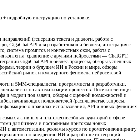
та + подробную инструкцию по установке.
направлений (генерация текста и диалоги, работа с
ри, GigaChat API для разработчиков и бизнеса, интеграция с
ro, система промптов и контекстных окон, работа с
ия контента, сравнение с другими нейросетями — ChatGPT,
теграции GigaChat API в бизнес-процессы, обзоры успешных
формы, теории о будущем ИИ в России и мире, обзоры
 российский рынок и культурного феномена нейросетевой
ологи и SMM-специалисты, программисты и разработчики,
 специалисты по автоматизации процессов. Посетители ищут
а и модели под задачи, обзоры с оценкой возможностей и
шибок начинающих пользователей (расплывчатые запросы,
, информацию о правилах использования, API и новых функциях
из самых активных и платежеспособных аудиторий в сфере
остями для бизнеса и постоянным притоком новых
с ИИ и автоматизации, рекламы курсов по промпт-инжинирингу
пециалистов по внедрению ИИ и разработке интеграций.