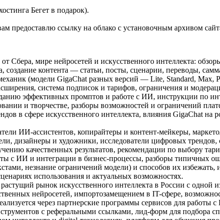
остинга Бегет в подарок).
 вам предоставлю ссылку на облако с установочным архивом сай
т Сбера, мире нейросетей и искусственного интеллекта: обзоры 
 создание контента — статьи, посты, сценарии, переводы, самма
еханик (модели GigaChat разных версий — Lite, Standard, Max, P
сширения, система подписок и тарифов, ограничения и модерац
озданию эффективных промптов и работе с ИИ, инструкции по ин
овании и творчестве, разборы возможностей и ограничений плат
ендов в сфере искусственного интеллекта, влияния GigaChat на
тели ИИ-ассистентов, копирайтеры и контент-мейкеры, маркет
ели, дизайнеры и художники, исследователи цифровых трендов,
ению качественных результатов, рекомендации по выбору тариф
ты с ИИ и интеграции в бизнес-процессы, разборы типичных о
кстами, незнание ограничений модели) и способов их избежать
сценариях использования и актуальных возможностях.
 растущий рынок искусственного интеллекта в России с одной 
чественных нейросетей, импортозамещением в IT-сфере, возможн
ализуется через партнерские программы сервисов для работы 
нструментов с реферальными ссылками, лид-форм для подбора с