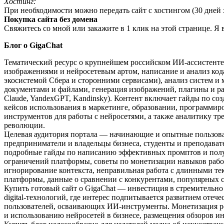
Хостинг:
При необходимости можно передать сайт с хостингом (30 дней х
Покупка сайта без домена
Свяжитесь со мной или закажите в 1 клик на этой странице. Я
Блог о GigaChat
Тематический ресурс о крупнейшем российском ИИ-ассистенте о
изображениями и нейросетевым артом, написание и анализ кода,
экосистемой Сбера и сторонними сервисами), анализ систем и м
документами и файлами, генерация изображений, плагины и ра
Claude, YandexGPT, Kandinsky). Контент включает гайды по с
кейсов использования в маркетинге, образовании, программир
инструментов для работы с нейросетями, а также аналитику тр
революции.
Целевая аудитория портала — начинающие и опытные пользова
предприниматели и владельцы бизнеса, студенты и преподават
подробные гайды по написанию эффективных промптов и получ
ограничений платформы, советы по монетизации навыков рабо
игнорирование контекста, неправильная работа с длинными те
платформы, данные о сравнении с конкурентами, популярных 
Купить готовый сайт о GigaChat — инвестиция в стремительно
digital-технологий, где интерес подпитывается развитием оте
пользователей, осваивающих ИИ-инструменты. Монетизация ре
и использованию нейросетей в бизнесе, размещения обзоров и