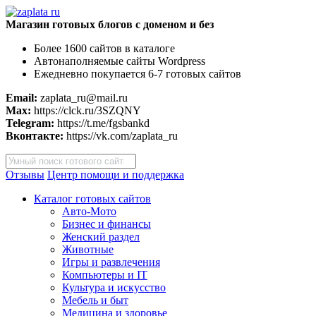
Магазин готовых блогов с доменом и без
Более 1600 сайтов в каталоге
Автонаполняемые сайты Wordpress
Ежедневно покупается 6-7 готовых сайтов
Email:
zaplata_ru@mail.ru
Max:
https://clck.ru/3SZQNY
Telegram:
https://t.me/fgsbankd
Вконтакте:
https://vk.com/zaplata_ru
Поиск
товаров
Отзывы
Центр помощи и поддержка
Каталог готовых сайтов
Авто-Мото
Бизнес и финансы
Женский раздел
Животные
Игры и развлечения
Компьютеры и IT
Культура и искусство
Мебель и быт
Медицина и здоровье