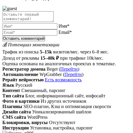
Имя*
Email*
💰 Потенциал монетизации
Трафик из поиска
5–15k
визитов/мес. через 6–8 мес.
Доход от рекламы
15–40k ₽
при трафике 10k/мес.
Оценка основана на аналогичных проектах в тематике.
Регистратор домена
Beget (
Перейти
)
Автонаполнение
WpGrabber (
Перейти
)
Рерайт нейросетью
Есть возможность
Язык
Русский
Контент
Смешанный, парсинг
Тип сайта
Блог, информационный сайт, инфосайт
Фото и картинки
Из других источников
Плагины
SEO-плагин, Кэш и оптимизация скорости
Дизайн сайта
Уникализированный шаблон
CMS сайта
WordPress
Блокировки, вирусы
Отсутствуют
Инструкции
Установка, настройка, парсинг