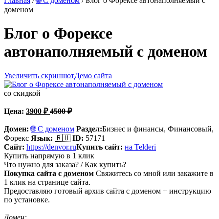
Главная
/
🌐 С доменом
/ Блог о Форексе автонаполняемый с
доменом
Блог о Форексе
автонаполняемый с доменом
Увеличить скриншот
Демо сайта
со скидкой
Цена:
3900
₽
4500
₽
Домен:
🌐 С доменом
Раздел:
Бизнес и финансы,
Финансовый,
Форекс
Язык:
🇷🇺
ID:
57171
Сайт:
https://denvor.ru
Купить сайт:
на Telderi
Купить напрямую в 1 клик
Что нужно для заказа? / Как купить?
Покупка сайта с доменом
Свяжитесь со мной или закажите в
1 клик на странице сайта.
Предоставляю готовый архив сайта с доменом + инструкцию
по установке.
Домен: