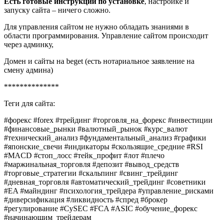
Есть готовые инструкции по установке
, настройке и
запуску сайта – ничего сложно.
Для управления сайтом не нужно обладать знаниями в
области программирования. Управление сайтом происходит
через админку,
Домен и сайты на beget (есть нотариальное заявление на
смену админа)
**************
Теги для сайта:
#форекс #forex #трейдинг #торговля_на_форекс #инвестиции
#финансовые_рынки #валютный_рынок #курс_валют
#технический_анализ #фундаментальный_анализ #графики
#японские_свечи #индикаторы #скользящие_средние #RSI
#MACD #стоп_лосс #тейк_профит #лот #плечо
#маржинальная_торговля #депозит #вывод_средств
#торговые_стратегии #скальпинг #свинг_трейдинг
#дневная_торговля #автоматический_трейдинг #советники
#EA #майндинг #психология_трейдера #управление_рисками
#диверсификация #ликвидность #спред #брокер
#регулирование #CySEC #FCA #ASIC #обучение_форекс
#начинающим_трейдерам