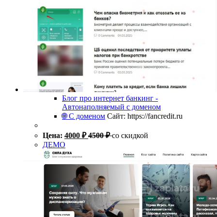
Блог про интернет банкинг -
Автонаполняемый с доменом
🌐 С доменом
Сайт: https://fancredit.ru
Цена:
4000
₽
4500
₽
со скидкой
ДЕМО