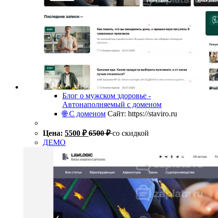
Блог о мужском здоровье -
Автонаполняемый с доменом
🌐 С доменом
Сайт: https://staviro.ru
Цена:
5500
₽
6500
₽
со скидкой
ДЕМО