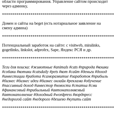
области программирования. Управление сайтом происходит
через админку,
*******************************************************
Домен и сайты на beget (есть нотариальное заявление на
смену админа)
*******************************************************
Потенциальный заработок на сайте: с visitweb, miralinks,
gogetlinks, linkslot, adprofex, Sape, Яндекс РСЯ и др.
*******************************************************
Теги для поиска: #животные #animals #cats #природа #кошки
#собаки #котики #catsdaily #pets #кот #сайт #деньги #доход
#инвестиции #работа #саморазвитие #заработок #прибыль
#бизнес #бизнес идеи #бизнес онлайн #реклама #обучение
#пассивный доход #инвестор #новости #статьи #сми
#финансовый #прибыльный #автонаполняемый
#автонаполнение #доходный #wordpress #вордпресс
#недорогой сайт #недорого #дешево #купить сайт
*******************************************************