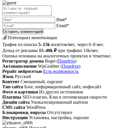
Имя*
Email*
💰 Потенциал монетизации
Трафик из поиска
5–15k
визитов/мес. через 6–8 мес.
Доход от рекламы
15–40k ₽
при трафике 10k/мес.
Оценка основана на аналогичных проектах в тематике.
Регистратор домена
Beget (
Перейти
)
Автонаполнение
WpGrabber (
Перейти
)
Рерайт нейросетью
Есть возможность
Язык
Русский
Контент
Смешанный, парсинг
Тип сайта
Блог, информационный сайт, инфосайт
Фото и картинки
Из других источников
Плагины
SEO-плагин, Кэш и оптимизация скорости
Дизайн сайта
Уникализированный шаблон
CMS сайта
WordPress
Блокировки, вирусы
Отсутствуют
Инструкции
Установка, настройка, парсинг
elizarov_n906 Николай