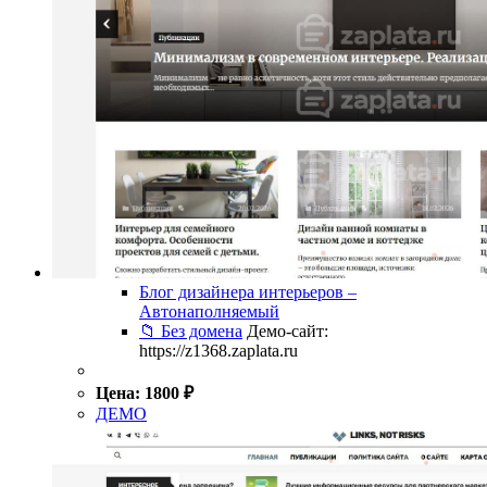
Блог дизайнера интерьеров –
Автонаполняемый
📁 Без домена
Демо-сайт:
https://z1368.zaplata.ru
Цена:
1800
₽
ДЕМО