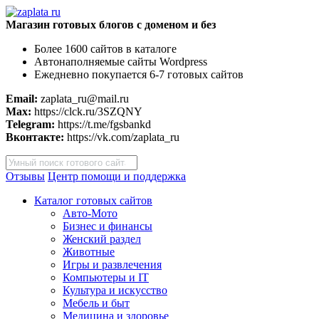
Магазин готовых блогов с доменом и без
Более 1600 сайтов в каталоге
Автонаполняемые сайты Wordpress
Ежедневно покупается 6-7 готовых сайтов
Email:
zaplata_ru@mail.ru
Max:
https://clck.ru/3SZQNY
Telegram:
https://t.me/fgsbankd
Вконтакте:
https://vk.com/zaplata_ru
Поиск
товаров
Отзывы
Центр помощи и поддержка
Каталог готовых сайтов
Авто-Мото
Бизнес и финансы
Женский раздел
Животные
Игры и развлечения
Компьютеры и IT
Культура и искусство
Мебель и быт
Медицина и здоровье