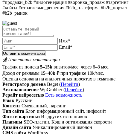
#продажи_b2b #лидогенерация #воронка_продаж #таргетинг
#кейсы #отраслевые_решения #b2b_платформа #b2b_портал
#b2b_рынок
Имя*
Email*
💰 Потенциал монетизации
Трафик из поиска
5–15k
визитов/мес. через 6–8 мес.
Доход от рекламы
15–40k ₽
при трафике 10k/мес.
Оценка основана на аналогичных проектах в тематике.
Регистратор домена
Beget (
Перейти
)
Автонаполнение
WpGrabber (
Перейти
)
Рерайт нейросетью
Есть возможность
Язык
Русский
Контент
Смешанный, парсинг
Тип сайта
Блог, информационный сайт, инфосайт
Фото и картинки
Из других источников
Плагины
SEO-плагин, Кэш и оптимизация скорости
Дизайн сайта
Уникализированный шаблон
CMS сайта
WordPress