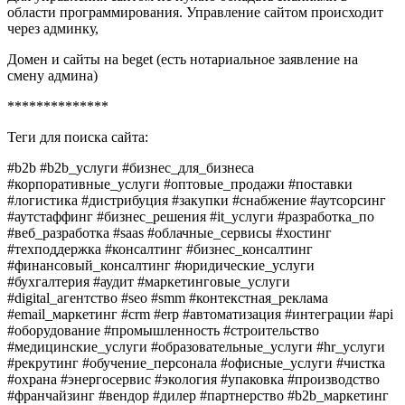
области программирования. Управление сайтом происходит
через админку,
Домен и сайты на beget (есть нотариальное заявление на
смену админа)
**************
Теги для поиска сайта:
#b2b #b2b_услуги #бизнес_для_бизнеса
#корпоративные_услуги #оптовые_продажи #поставки
#логистика #дистрибуция #закупки #снабжение #аутсорсинг
#аутстаффинг #бизнес_решения #it_услуги #разработка_по
#веб_разработка #saas #облачные_сервисы #хостинг
#техподдержка #консалтинг #бизнес_консалтинг
#финансовый_консалтинг #юридические_услуги
#бухгалтерия #аудит #маркетинговые_услуги
#digital_агентство #seo #smm #контекстная_реклама
#email_маркетинг #crm #erp #автоматизация #интеграции #api
#оборудование #промышленность #строительство
#медицинские_услуги #образовательные_услуги #hr_услуги
#рекрутинг #обучение_персонала #офисные_услуги #чистка
#охрана #энергосервис #экология #упаковка #производство
#франчайзинг #вендор #дилер #партнерство #b2b_маркетинг