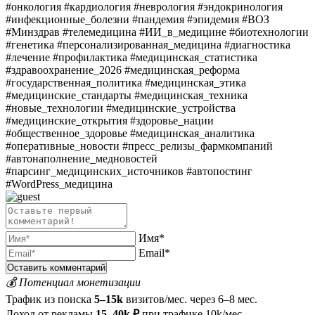
#онкология #кардиология #неврология #эндокринология
#инфекционные_болезни #пандемия #эпидемия #ВОЗ
#Минздрав #телемедицина #ИИ_в_медицине #биотехнологии
#генетика #персонализированная_медицина #диагностика
#лечение #профилактика #медицинская_статистика
#здравоохранение_2026 #медицинская_реформа
#государственная_политика #медицинская_этика
#медицинские_стандарты #медицинская_техника
#новые_технологии #медицинские_устройства
#медицинские_открытия #здоровье_нации
#общественное_здоровье #медицинская_аналитика
#оперативные_новости #пресс_релизы_фармкомпаний
#автонаполнение_медновостей
#парсинг_медицинских_источников #автопостинг
#WordPress_медицина
Имя*
Email*
💰 Потенциал монетизации
Трафик из поиска
5–15k
визитов/мес. через 6–8 мес.
Доход от рекламы
15–40k ₽
при трафике 10k/мес.