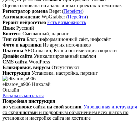
Оценка основана на аналогичных проектах в тематике.
Регистратор домена
Beget (
Перейти
)
Автонаполнение
WpGrabber (
Перейти
)
Рерайт нейросетью
Есть возможность
Язык
Русский
Контент
Смешанный, парсинг
Тип сайта
Блог, информационный сайт, инфосайт
Фото и картинки
Из других источников
Плагины
SEO-плагин, Кэш и оптимизация скорости
Дизайн сайта
Уникализированный шаблон
CMS сайта
WordPress
Блокировки, вирусы
Отсутствуют
Инструкции
Установка, настройка, парсинг
elizarov_n906 Николай
Онлайн
Раскрыть контакты
Подробная инструкция
по установке сайта
на свой хостинг
Упрощенная инструкция
со скриншотами и подробным объяснением всех шагов по
установке и настройке сайта на хостинге