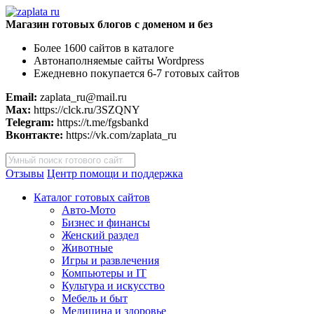
Магазин готовых блогов с доменом и без
Более 1600 сайтов в каталоге
Автонаполняемые сайты Wordpress
Ежедневно покупается 6-7 готовых сайтов
Email:
zaplata_ru@mail.ru
Max:
https://clck.ru/3SZQNY
Telegram:
https://t.me/fgsbankd
Вконтакте:
https://vk.com/zaplata_ru
Поиск
товаров
Отзывы
Центр помощи и поддержка
Каталог готовых сайтов
Авто-Мото
Бизнес и финансы
Женский раздел
Животные
Игры и развлечения
Компьютеры и IT
Культура и искусство
Мебель и быт
Медицина и здоровье