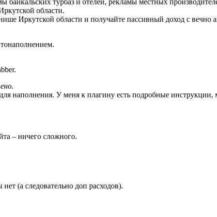
ы байкальских турбаз и отелей, рекламы местных производителе
Иркутской области.
ише Иркутской области и получайте пассивный доход с вечно а
втонаполнением.
bber.
ено.
для наполнения. У меня к плагину есть подробные инструкции, 
йта – ничего сложного.
нет (а следовательно доп расходов).