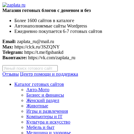
Магазин готовых блогов с доменом и без
Более 1600 сайтов в каталоге
Автонаполняемые сайты Wordpress
Ежедневно покупается 6-7 готовых сайтов
Email:
zaplata_ru@mail.ru
Max:
https://clck.ru/3SZQNY
Telegram:
https://t.me/fgsbankd
Вконтакте:
https://vk.com/zaplata_ru
Поиск
товаров
Отзывы
Центр помощи и поддержка
Каталог готовых сайтов
Авто-Мото
Бизнес и финансы
Женский раздел
Животные
Игры и развлечения
Компьютеры и IT
Культура и искусство
Мебель и быт
Медицина и здоровье