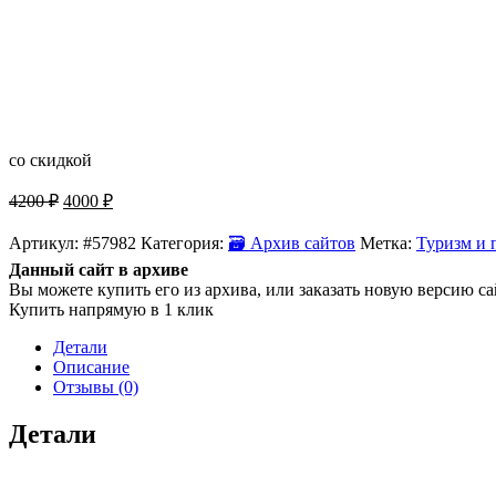
со скидкой
Original
Current
4200
₽
4000
₽
price
price
was:
is:
Артикул:
#57982
Категория:
🗃 Архив сайтов
Метка:
Туризм и 
4200 ₽.
4000 ₽.
Данный сайт в архиве
Вы можете купить его из архива, или заказать новую версию са
Купить напрямую в 1 клик
Детали
Описание
Отзывы (0)
Детали