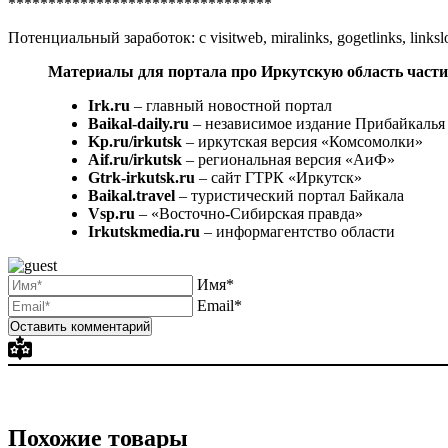
*********************************
Потенциальный заработок: с visitweb, miralinks, gogetlinks, links
Материалы для портала про Иркутскую область части
Irk.ru
– главный новостной портал
Baikal-daily.ru
– независимое издание Прибайкалья
Kp.ru/irkutsk
– иркутская версия «Комсомолки»
Aif.ru/irkutsk
– региональная версия «АиФ»
Gtrk-irkutsk.ru
– сайт ГТРК «Иркутск»
Baikal.travel
– туристический портал Байкала
Vsp.ru
– «Восточно-Сибирская правда»
Irkutskmedia.ru
– информагентство области
Имя*
Email*
Похожие товары