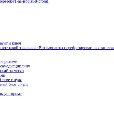
eepseek-r1-ne-ispolzuet-promt
каунт и ключ
 вот такой заголовок: Вот варианты перефразированных заголов
а
ое резюме
ь самодисциплину
ский за месяц
ами
 теме с нуля
ный блог с нуля
льзует промт