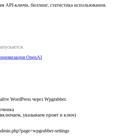
 там API-ключи, биллинг, статистика использования.
запускается.
нонимизация OpenAI
айте WordPress через Wpgrabber.
очника
(включаем, указываем промт и ключ)
dmin.php?page=wpgrabber-settings