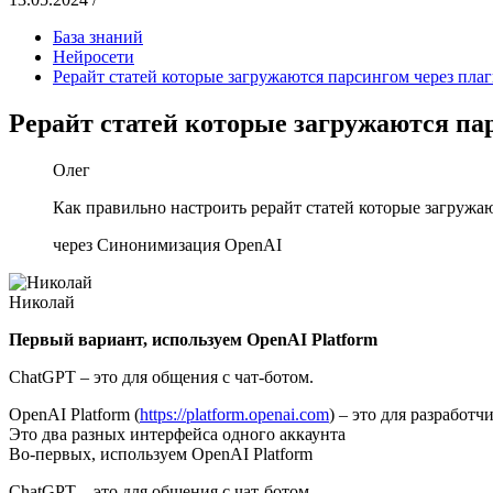
База знаний
Нейросети
Рерайт статей которые загружаются парсингом через пла
Рерайт статей которые загружаются па
Олег
Как правильно настроить рерайт статей которые загружа
через Синонимизация OpenAI
Николай
Первый вариант, используем OpenAI Platform
ChatGPT – это для общения с чат-ботом.
OpenAI Platform (
https://platform.openai.com
) – это для разработ
Это два разных интерфейса одного аккаунта
Во-первых, используем OpenAI Platform
ChatGPT – это для общения с чат-ботом.