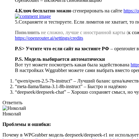
OpenRouter – Включить синонимизацию
4.Ключ бесплатно можно
сгенерировать на сайте
https:/
5.Сохраняете и тестируете. Если лимитов не хватает, то п
Пополнить
не сложно, лучше с иностранной карты (
к со
https://openrouter.ai/settings/credits
P.S> Учтите что если сайт на хостинге РФ
– openrouter 
P.S. Модель выбирается автоматически
Вот тут можете посмотреть какая была задействована
http
В настройках Wggrabber можете сами выбрать вместо open
“qwen/qwen-2.5-7b-instruct” – Лучший баланс цена/качест
“meta-llama/llama-3.1-8b-instruct” – Быстро и надёжно
“deepseek/deepseek-chat” – Хорошо сохраняет смысл, но ч
Ответить
Николай
Проблемы и ошибки:
Почему в WPGrabber модель deepseek/deepseek-r1 не используе