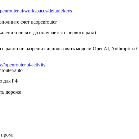
/openrouter.ai/workspaces/default/keys
ополните счет наopenrouter
жалению не всегда получается с первого раза)
все равно не разрешит использовать модели OpenAI, Anthropic и 
s://openrouter.ai/activity
router/auto
во для РФ
уть дороже
т промт