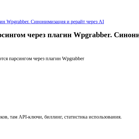
гин Wpgrabber. Синонимизация и рерайт через AI
рсингом через плагин Wpgrabber. Синони
ются парсингом через плагин Wpgrabber
чиков, там API-ключи, биллинг, статистика использования.