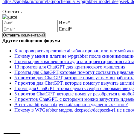
https://zaplata.ru/forum/faq/pochemu-v-wpgrabber-model-deepseek-d
Ответить
Имя*
Email*
Другие сообщения форума
Как проверить openrouter.ai заблокирован или нет мой ак
Почему у меня в плагине wpgrabber после синонимизации
Промты для комплексного аудита и проектирования сайт
13 промтов для ChatGPT для критического мышления
Промты для ChatGPT,которые помогут составить идеальн
5 промтов для ChatGPT, которые помогут вам выработат
7 промтов для ChatGPT, которые помогут выучить англий
Промт для ChatGPT чтобы сделать селфи с любыми звезд
5 промтов ChatGPT, которые помогут разобраться в любой
7 промптов ChatGPT, с которыми можно запустить идеаль
А есть на https://chat.qwen.ai/ корзина удаленных чатов?
Почему в WPGrabber модель deepseek/deepseek-r1 не испо