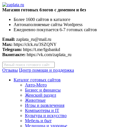
Магазин готовых блогов с доменом и без
Более 1600 сайтов в каталоге
Автонаполняемые сайты Wordpress
Ежедневно покупается 6-7 готовых сайтов
Email:
zaplata_ru@mail.ru
Max:
https://clck.ru/3SZQNY
Telegram:
https://t.me/fgsbankd
Вконтакте:
https://vk.com/zaplata_ru
Поиск
товаров
Отзывы
Центр помощи и поддержка
Каталог готовых сайтов
Авто-Мото
Бизнес и финансы
Женский раздел
Животные
Игры и развлечения
Компьютеры и IT
Культура и искусство
Мебель и быт
Медицина и здоровье