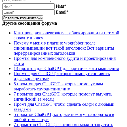
Имя*
Email*
Другие сообщения форума
Как проверить openrouter.ai заблокирован или нет мой
аккаунт и ключ
Почему у меня в плагине wpgrabber после
синонимизации вот такой заголовок: Вот варианты
перефразированных заголовков
Промты для комплексного аудита и проектирования
сайта
13 промтов для ChatGPT для критического мышления
Промты для ChatGPT,которые помогут составить
идеальное резюме
5 промтов для ChatGPT, которые помогут вам
выработать самодисциплину
7 промтов для ChatGPT, которые помогут выучить
английский за месяц
Промт для ChatGPT чтобы сделать селфи с любыми
звездами
5 промтов ChatGPT, которые помогут разобраться в
любой теме с нуля
7 промптов ChatGPT, с которыми можно запустить