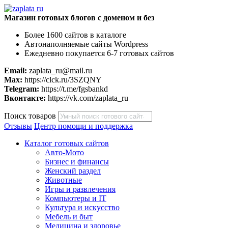
Магазин готовых блогов с доменом и без
Более 1600 сайтов в каталоге
Автонаполняемые сайты Wordpress
Ежедневно покупается 6-7 готовых сайтов
Email:
zaplata_ru@mail.ru
Max:
https://clck.ru/3SZQNY
Telegram:
https://t.me/fgsbankd
Вконтакте:
https://vk.com/zaplata_ru
Поиск товаров
Отзывы
Центр помощи и поддержка
Каталог готовых сайтов
Авто-Мото
Бизнес и финансы
Женский раздел
Животные
Игры и развлечения
Компьютеры и IT
Культура и искусство
Мебель и быт
Медицина и здоровье