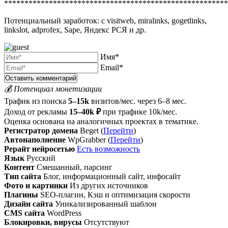
*******************************************************
Потенциальный заработок: с visitweb, miralinks, gogetlinks,
linkslot, adprofex, Sape, Яндекс РСЯ и др.
Имя*
Email*
💰 Потенциал монетизации
Трафик из поиска
5–15k
визитов/мес. через 6–8 мес.
Доход от рекламы
15–40k ₽
при трафике 10k/мес.
Оценка основана на аналогичных проектах в тематике.
Регистратор домена
Beget (
Перейти
)
Автонаполнение
WpGrabber (
Перейти
)
Рерайт нейросетью
Есть возможность
Язык
Русский
Контент
Смешанный, парсинг
Тип сайта
Блог, информационный сайт, инфосайт
Фото и картинки
Из других источников
Плагины
SEO-плагин, Кэш и оптимизация скорости
Дизайн сайта
Уникализированный шаблон
CMS сайта
WordPress
Блокировки, вирусы
Отсутствуют