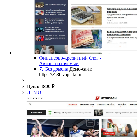
Финансово-кредитный блог -
Автонаполняемый
📁 Без домена
Демо-сайт:
https://z580.zaplata.ru
Цена:
1800
₽
ДЕМО