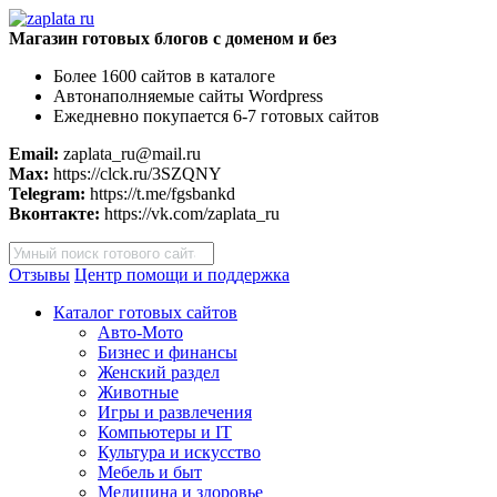
Магазин готовых блогов с доменом и без
Более 1600 сайтов в каталоге
Автонаполняемые сайты Wordpress
Ежедневно покупается 6-7 готовых сайтов
Email:
zaplata_ru@mail.ru
Max:
https://clck.ru/3SZQNY
Telegram:
https://t.me/fgsbankd
Вконтакте:
https://vk.com/zaplata_ru
Поиск
товаров
Отзывы
Центр помощи и поддержка
Каталог готовых сайтов
Авто-Мото
Бизнес и финансы
Женский раздел
Животные
Игры и развлечения
Компьютеры и IT
Культура и искусство
Мебель и быт
Медицина и здоровье