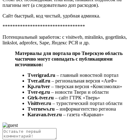
плагины нет (а следовательно доп расходов).
Сайт быстрый, код чистый, удобная админка.
*********************************
Потенциальный заработок: с visitweb, miralinks, gogetlinks,
linkslot, adprofex, Sape, Яндекс РСЯ и др.
Материалы для портала про Тверскую область
частично могут совпадать с публикациями
источников:
Tverigrad.ru
– главный новостной портал
Tver.aif.ru
– региональная версия «АиФ»
Kp.ru/tver
– тверская версия «Комсомолки»
Tver-eg.ru
– новости Твери и области
Gtrk-tver.ru
– сайт ГТРК «Тверь»
Visittver.ru
– туристический портал области
Tvernews.ru
– информагентство региона
Karavan.tver.ru
– газета «Караван»