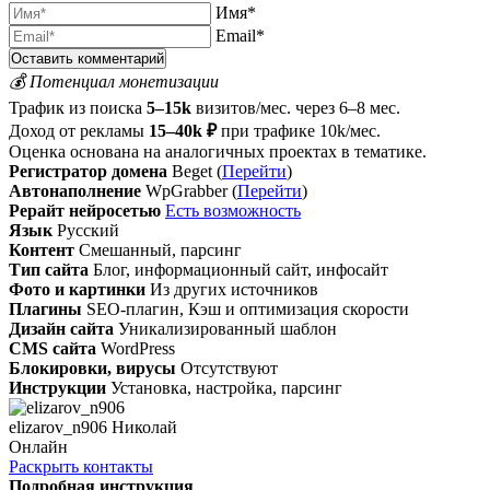
Имя*
Email*
💰 Потенциал монетизации
Трафик из поиска
5–15k
визитов/мес. через 6–8 мес.
Доход от рекламы
15–40k ₽
при трафике 10k/мес.
Оценка основана на аналогичных проектах в тематике.
Регистратор домена
Beget (
Перейти
)
Автонаполнение
WpGrabber (
Перейти
)
Рерайт нейросетью
Есть возможность
Язык
Русский
Контент
Смешанный, парсинг
Тип сайта
Блог, информационный сайт, инфосайт
Фото и картинки
Из других источников
Плагины
SEO-плагин, Кэш и оптимизация скорости
Дизайн сайта
Уникализированный шаблон
CMS сайта
WordPress
Блокировки, вирусы
Отсутствуют
Инструкции
Установка, настройка, парсинг
elizarov_n906 Николай
Онлайн
Раскрыть контакты
Подробная инструкция