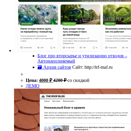
Блог про вторсырье и утилизацию отходов –
Автонаполняемый
🗃 Архив сайтов
Сайт: http://trf-maf.ru
Цена:
4000
₽
4200
₽
со скидкой
ДЕМО