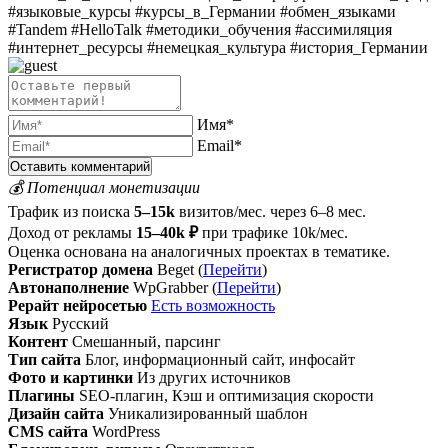
#языковые_курсы #курсы_в_Германии #обмен_языками
#Tandem #HelloTalk #методики_обучения #ассимиляция
#интернет_ресурсы #немецкая_культура #история_Германии
Имя*
Email*
💰 Потенциал монетизации
Трафик из поиска
5–15k
визитов/мес. через 6–8 мес.
Доход от рекламы
15–40k ₽
при трафике 10k/мес.
Оценка основана на аналогичных проектах в тематике.
Регистратор домена
Beget (
Перейти
)
Автонаполнение
WpGrabber (
Перейти
)
Рерайт нейросетью
Есть возможность
Язык
Русский
Контент
Смешанный, парсинг
Тип сайта
Блог, информационный сайт, инфосайт
Фото и картинки
Из других источников
Плагины
SEO-плагин, Кэш и оптимизация скорости
Дизайн сайта
Уникализированный шаблон
CMS сайта
WordPress