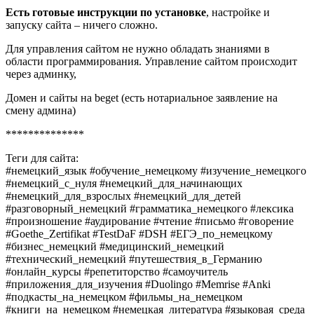
Есть готовые инструкции по установке
, настройке и
запуску сайта – ничего сложно.
Для управления сайтом не нужно обладать знаниями в
области программирования. Управление сайтом происходит
через админку,
Домен и сайты на beget (есть нотариальное заявление на
смену админа)
**************
Теги для сайта:
#немецкий_язык #обучение_немецкому #изучение_немецкого
#немецкий_с_нуля #немецкий_для_начинающих
#немецкий_для_взрослых #немецкий_для_детей
#разговорный_немецкий #грамматика_немецкого #лексика
#произношение #аудирование #чтение #письмо #говорение
#Goethe_Zertifikat #TestDaF #DSH #ЕГЭ_по_немецкому
#бизнес_немецкий #медицинский_немецкий
#технический_немецкий #путешествия_в_Германию
#онлайн_курсы #репетиторство #самоучитель
#приложения_для_изучения #Duolingo #Memrise #Anki
#подкасты_на_немецком #фильмы_на_немецком
#книги_на_немецком #немецкая_литература #языковая_среда