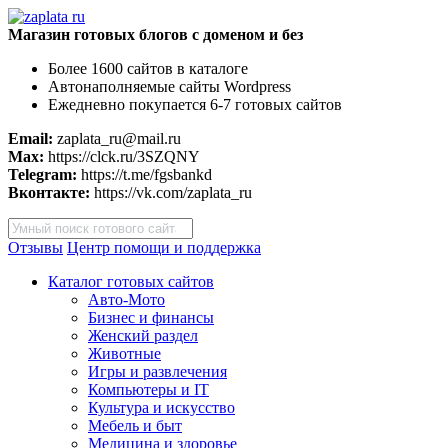
Магазин готовых блогов с доменом и без
Более 1600 сайтов в каталоге
Автонаполняемые сайты Wordpress
Ежедневно покупается 6-7 готовых сайтов
Email:
zaplata_ru@mail.ru
Max:
https://clck.ru/3SZQNY
Telegram:
https://t.me/fgsbankd
Вконтакте:
https://vk.com/zaplata_ru
Поиск
товаров
Отзывы
Центр помощи и поддержка
Каталог готовых сайтов
Авто-Мото
Бизнес и финансы
Женский раздел
Животные
Игры и развлечения
Компьютеры и IT
Культура и искусство
Мебель и быт
Медицина и здоровье