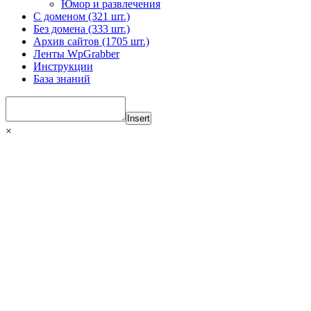
Юмор и развлечения
С доменом (321 шт.)
Без домена (333 шт.)
Архив сайтов (1705 шт.)
Ленты WpGrabber
Инструкции
База знаний
Insert
×