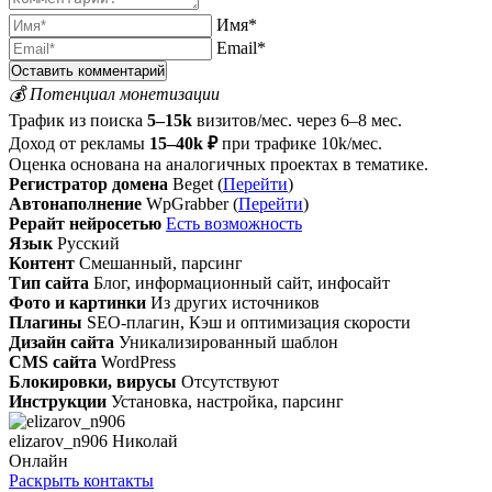
Имя*
Email*
💰 Потенциал монетизации
Трафик из поиска
5–15k
визитов/мес. через 6–8 мес.
Доход от рекламы
15–40k ₽
при трафике 10k/мес.
Оценка основана на аналогичных проектах в тематике.
Регистратор домена
Beget (
Перейти
)
Автонаполнение
WpGrabber (
Перейти
)
Рерайт нейросетью
Есть возможность
Язык
Русский
Контент
Смешанный, парсинг
Тип сайта
Блог, информационный сайт, инфосайт
Фото и картинки
Из других источников
Плагины
SEO-плагин, Кэш и оптимизация скорости
Дизайн сайта
Уникализированный шаблон
CMS сайта
WordPress
Блокировки, вирусы
Отсутствуют
Инструкции
Установка, настройка, парсинг
elizarov_n906 Николай
Онлайн
Раскрыть контакты