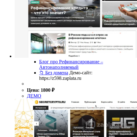
Блог про Рефинансирование –
Автонаполняемый
📁 Без домена
Демо-сайт:
https://z598.zaplata.ru
Цена:
1800
₽
ДЕМО