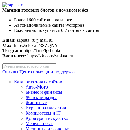
Магазин готовых блогов с доменом и без
Более 1600 сайтов в каталоге
Автонаполняемые сайты Wordpress
Ежедневно покупается 6-7 готовых сайтов
Email:
zaplata_ru@mail.ru
Max:
https://clck.ru/3SZQNY
Telegram:
https://t.me/fgsbankd
Вконтакте:
https://vk.com/zaplata_ru
Поиск
товаров
Отзывы
Центр помощи и поддержка
Каталог готовых сайтов
Авто-Мото
Бизнес и финансы
Женский раздел
Животные
Игры и развлечения
Компьютеры и IT
Культура и искусство
Мебель и быт
Медицина и здоровье