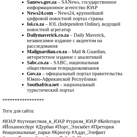
Sanews.gov.za
– SANews, государственное
информационное агентство ЮАР
News24.com
– News24, крупнейший
цифровой новостной портал страны
Iol.co.za
– IOL (Independent Online), ведущий
новостной агрегатор
Dailymaverick.co.za
– Daily Maverick,
независимое издание с акцентом на
расследования
Mailguardian.co.za
– Mail & Guardian,
авторитетное издание с аналитикой
Sabc.co.za
– SABC, национальная
общественная телерадиокомпания
Gov.za
– официальный портал правительства
Южно-Африканской Республики
Southafrica.net
– национальный
туристический портал
*****************
Теги для сайта:
#ЮАР #путешествия_в_ЮАР #туризм_ЮАР #Кейптаун
#Йоханнесбург #Дурбан #Порт_Элизабет #Претория
#национальные_парки #Крюгер #Аддо_Элефант