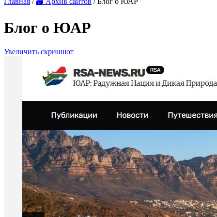
Главная
/
🗃 Архив сайтов
/ Блог о ЮАР
Блог о ЮАР
Увеличить скриншот