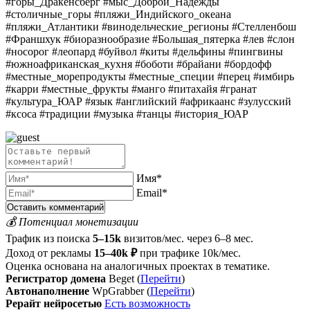
#горы_Дракенсберг #мыс_Доброй_Надежды
#столичные_горы #пляжи_Индийского_океана
#пляжи_Атлантики #винодельческие_регионы #Стелленбош
#Франшхук #биоразнообразие #Большая_пятерка #лев #слон
#носорог #леопард #буйвол #киты #дельфины #пингвины
#южноафриканская_кухня #боботи #брайани #бордофф
#местные_морепродукты #местные_специи #перец #имбирь
#карри #местные_фрукты #манго #питахайя #гранат
#культура_ЮАР #язык #английский #африкаанс #зулусский
#ксоса #традиции #музыка #танцы #история_ЮАР
Имя*
Email*
💰 Потенциал монетизации
Трафик из поиска
5–15k
визитов/мес. через 6–8 мес.
Доход от рекламы
15–40k ₽
при трафике 10k/мес.
Оценка основана на аналогичных проектах в тематике.
Регистратор домена
Beget (
Перейти
)
Автонаполнение
WpGrabber (
Перейти
)
Рерайт нейросетью
Есть возможность