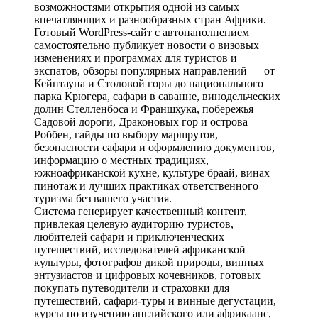
возможностями открытия одной из самых
впечатляющих и разнообразных стран Африки.
Готовый WordPress-сайт с автонаполнением
самостоятельно публикует новости о визовых
изменениях и программах для туристов и
экспатов, обзоры популярных направлений — от
Кейптауна и Столовой горы до национального
парка Крюгера, сафари в саванне, винодельческих
долин Стелленбоса и Франшхука, побережья
Садовой дороги, Драконовых гор и острова
Роббен, гайды по выбору маршрутов,
безопасности сафари и оформлению документов,
информацию о местных традициях,
южноафриканской кухне, культуре браай, винах
пинотаж и лучших практиках ответственного
туризма без вашего участия.
Система генерирует качественный контент,
привлекая целевую аудиторию туристов,
любителей сафари и приключенческих
путешествий, исследователей африканской
культуры, фотографов дикой природы, винных
энтузиастов и цифровых кочевников, готовых
покупать путеводители и страховки для
путешествий, сафари-туры и винные дегустации,
курсы по изучению английского или африкаанс,