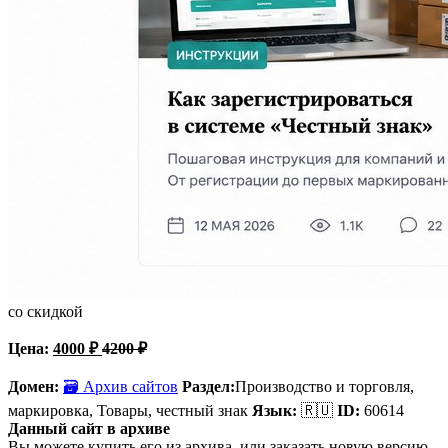
со скидкой
Цена:
4000
₽
4200
₽
Домен:
🗃 Архив сайтов
Раздел:
Производство и торговля,
маркировка, Товары, честный знак
Язык:
🇷🇺
ID:
60614
Данный сайт в архиве
Вы можете купить его из архива, или заказать новую версию