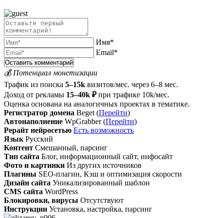
Имя*
Email*
💰 Потенциал монетизации
Трафик из поиска
5–15k
визитов/мес. через 6–8 мес.
Доход от рекламы
15–40k ₽
при трафике 10k/мес.
Оценка основана на аналогичных проектах в тематике.
Регистратор домена
Beget (
Перейти
)
Автонаполнение
WpGrabber (
Перейти
)
Рерайт нейросетью
Есть возможность
Язык
Русский
Контент
Смешанный, парсинг
Тип сайта
Блог, информационный сайт, инфосайт
Фото и картинки
Из других источников
Плагины
SEO-плагин, Кэш и оптимизация скорости
Дизайн сайта
Уникализированный шаблон
CMS сайта
WordPress
Блокировки, вирусы
Отсутствуют
Инструкции
Установка, настройка, парсинг