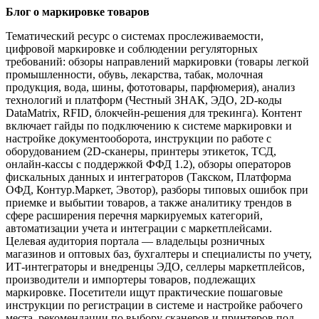
Блог о маркировке товаров
Тематический ресурс о системах прослеживаемости,
цифровой маркировке и соблюдении регуляторных
требований: обзоры направлений маркировки (товары легкой
промышленности, обувь, лекарства, табак, молочная
продукция, вода, шины, фототовары, парфюмерия), анализ
технологий и платформ (Честный ЗНАК, ЭДО, 2D-коды
DataMatrix, RFID, блокчейн-решения для трекинга). Контент
включает гайды по подключению к системе маркировки и
настройке документооборота, инструкции по работе с
оборудованием (2D-сканеры, принтеры этикеток, ТСД,
онлайн-кассы с поддержкой ФФД 1.2), обзоры операторов
фискальных данных и интеграторов (Такском, Платформа
ОФД, Контур.Маркет, Эвотор), разборы типовых ошибок при
приемке и выбытии товаров, а также аналитику трендов в
сфере расширения перечня маркируемых категорий,
автоматизации учета и интеграции с маркетплейсами.
Целевая аудитория портала — владельцы розничных
магазинов и оптовых баз, бухгалтеры и специалисты по учету,
ИТ-интеграторы и внедренцы ЭДО, селлеры маркетплейсов,
производители и импортеры товаров, подлежащих
маркировке. Посетители ищут практические пошаговые
инструкции по регистрации в системе и настройке рабочего
места, рекомендации по выбору сканеров и принтеров под