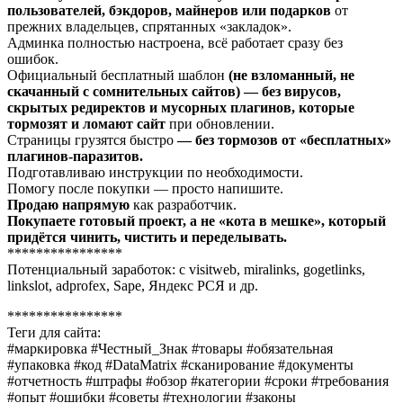
пользователей, бэкдоров, майнеров или подарков
от
прежних владельцев, спрятанных «закладок».
Админка полностью настроена, всё работает сразу без
ошибок.
Официальный бесплатный шаблон
(не взломанный, не
скачанный с сомнительных сайтов) — без вирусов,
скрытых редиректов и мусорных плагинов, которые
тормозят и ломают сайт
при обновлении.
Страницы грузятся быстро
— без тормозов от «бесплатных»
плагинов-паразитов.
Подготавливаю инструкции по необходимости.
Помогу после покупки — просто напишите.
Продаю напрямую
как разработчик.
Покупаете готовый проект, а не «кота в мешке», который
придётся чинить, чистить и переделывать.
****************
Потенциальный заработок: с visitweb, miralinks, gogetlinks,
linkslot, adprofex, Sape, Яндекс РСЯ и др.
****************
Теги для сайта:
#маркировка #Честный_Знак #товары #обязательная
#упаковка #код #DataMatrix #сканирование #документы
#отчетность #штрафы #обзор #категории #сроки #требования
#опыт #ошибки #советы #технологии #законы