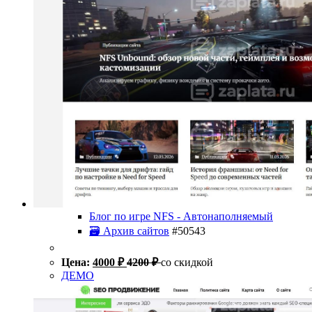
Блог по игре NFS - Автонаполняемый
🗃 Архив сайтов
#50543
Цена:
4000
₽
4200
₽
со скидкой
ДЕМО