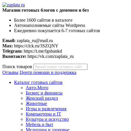
Магазин готовых блогов с доменом и без
Более 1600 сайтов в каталоге
Автонаполняемые сайты Wordpress
Ежедневно покупается 6-7 готовых сайтов
Email:
zaplata_ru@mail.ru
Max:
https://clck.ru/3SZQNY
Telegram:
https://t.me/fgsbankd
Вконтакте:
https://vk.com/zaplata_ru
Поиск товаров
Отзывы
Центр помощи и поддержка
Каталог готовых сайтов
Авто-Мото
Бизнес и финансы
Женский раздел
Животные
Игры и развлечения
Компьютеры и IT
Культура и искусство
Мебель и быт
Медицина и здоровье