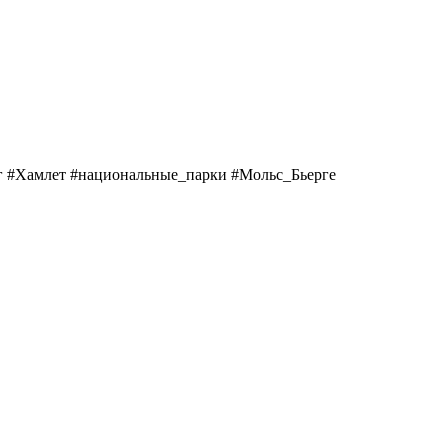
г #Хамлет #национальные_парки #Мольс_Бьерге