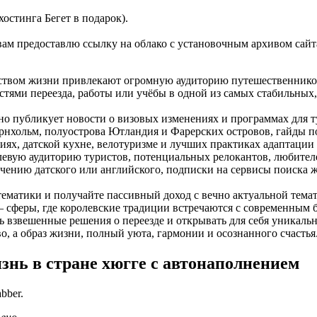
остинга Бегет в подарок).
 вам предоставлю ссылку на облако с установочным архивом сай
твом жизни привлекают огромную аудиторию путешественников, 
тями переезда, работы или учёбы в одной из самых стабильных
ьно публикует новости о визовых изменениях и программах для 
орнхольм, полуострова Ютландия и Фарерских островов, гайды п
х, датской кухне, велотуризме и лучших практиках адаптации в
левую аудиторию туристов, потенциальных релокантов, любител
учению датского или английского, подписки на сервисы поиска
ематики и получайте пассивный доход с вечно актуальной тема
 сферы, где королевские традиции встречаются с современным 
 взвешенные решения о переезде и открывать для себя уникаль
во, а образ жизни, полный уюта, гармонии и осознанного счастья
знь в стране хюгге
с автонаполнением
bber.