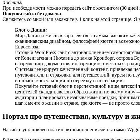
Хостинг:
При необходимости можно передать сайт с хостингом (30 дней х
Покупка сайта без домена
Свяжитесь со мной или закажите в 1 клик на этой странице. Я
Блог о Дании:
Мир Дании и жизнь в королевстве с самым высоким качес
скандинавским дизайном, философией хюгге и возможнос
Евросоюза.
Готовый WordPress-сайт с автонаполнением самостоятел
от Копенгагена и Нюхавна до замка Кронборг, острова Б
оформлению документов, информацию о местных традиция
Система генерирует качественный контент, привлекая це
путеводители и страховки для путешествий, курсы по из
и онлайн-консультации по переезду и интеграции.
Покупайте готовый блог в перспективной нише датской т
ценителей скандинавского образа жизни по всему миру —
аудитории планировать незабываемые поездки, принимать
шаг к мечте о жизни в стране, где хюгге — не просто сло
Портал про путешествия, культуру и жи
На сайте установлен плагин автонаполнениями статьями Wpgra