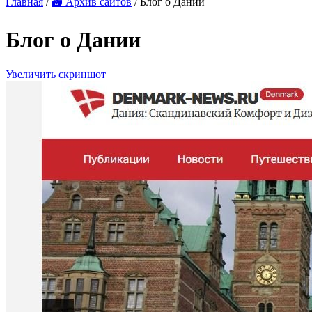
Главная
/
🗃 Архив сайтов
/ Блог о Дании
Блог о Дании
Увеличить скриншот