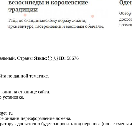
альный, Страны
Язык:
🇷🇺
ID:
58676
йта по данной тематике.
 клик на странице сайта.
 установке.
et. ru
ное онлайн переоформление домена.
ратору - достаточно будет запросить код переноса (после смены