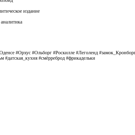
аблоид
алитическое издание
и аналитика
Оденсе #Орхус #Ольборг #Роскилле #Леголенд #замок_Кронбор
м #датская_кухня #смёрреброд #фрикадельки