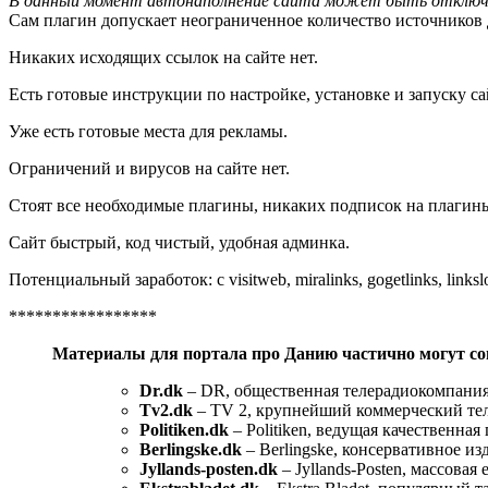
В данный момент автонаполнение сайта может быть отключ
Сам плагин допускает неограниченное количество источников 
Никаких исходящих ссылок на сайте нет.
Есть готовые инструкции по настройке, установке и запуску са
Уже есть готовые места для рекламы.
Ограничений и вирусов на сайте нет.
Стоят все необходимые плагины, никаких подписок на плагины 
Сайт быстрый, код чистый, удобная админка.
Потенциальный заработок: с visitweb, miralinks, gogetlinks, links
*****************
Материалы для портала про Данию частично могут со
Dr.dk
– DR, общественная телерадиокомпани
Tv2.dk
– TV 2, крупнейший коммерческий те
Politiken.dk
– Politiken, ведущая качественная 
Berlingske.dk
– Berlingske, консервативное из
Jyllands-posten.dk
– Jyllands-Posten, массовая