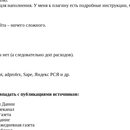
ено.
для наполнения. У меня к плагину есть подробные инструкции, 
йта – ничего сложного.
нет (а следовательно доп расходов).
lot, adprofex, Sape, Яндекс РСЯ и др.
впадать с публикациями источников:
я Дании
леканал
газета
дание
 ежедневная газета