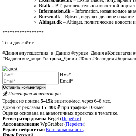
Ekstrabladet.dk
– Ekstra Bladet, популярный т
Bt.dk
– BT, развлекательно-новостной портал
Information.dk
– Information, независимое ан
Borsen.dk
– Børsen, ведущее деловое издание
Altinget.dk
– Altinget, политические новости 
*****************
Теги для сайта:
#Дания #путешествия_в_Данию #туризм_Дания #Копенгаген #
#Вадденское_море #острова_Дании #Фюн #Зеландия #Борнхоль
Имя*
Email*
💰 Потенциал монетизации
Трафик из поиска
5–15k
визитов/мес. через 6–8 мес.
Доход от рекламы
15–40k ₽
при трафике 10k/мес.
Оценка основана на аналогичных проектах в тематике.
Регистратор домена
Beget (
Перейти
)
Автонаполнение
WpGrabber (
Перейти
)
Рерайт нейросетью
Есть возможность
Язык
Русский