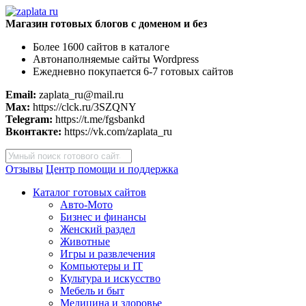
Магазин готовых блогов с доменом и без
Более 1600 сайтов в каталоге
Автонаполняемые сайты Wordpress
Ежедневно покупается 6-7 готовых сайтов
Email:
zaplata_ru@mail.ru
Max:
https://clck.ru/3SZQNY
Telegram:
https://t.me/fgsbankd
Вконтакте:
https://vk.com/zaplata_ru
Поиск
товаров
Отзывы
Центр помощи и поддержка
Каталог готовых сайтов
Авто-Мото
Бизнес и финансы
Женский раздел
Животные
Игры и развлечения
Компьютеры и IT
Культура и искусство
Мебель и быт
Медицина и здоровье