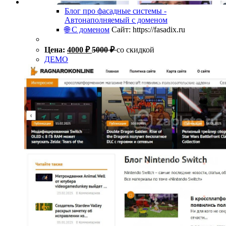
Блог про фасадные системы -
Автонаполняемый с доменом
🌐 С доменом
Сайт: https://fasadix.ru
Цена:
4000
₽
5000
₽
со скидкой
ДЕМО