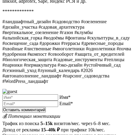
linkslot, adprofex, Sape, Яндекс РСЯ и др.
*************
#ландшафтный_дизайн #садоводство #озеленение
#дизайн_участка #садовая_архитектура
#вертикальное_озеленение #газон #клумбы
#альпийская_горка #водоёмы #фонтаны #скульптуры_в_саду
#освещение_сада #дорожки #террасы #древесные_породы
#хвойные #лиственные #многолетники #однолетники #почва
#удобрения #компост #севооборот #защита_от_вредителей
#биологическая_защита #садовые_инструменты #теплицы
#парники #пермакультура #эко-дизайн #устойчивый_сад
#сезонный_уход #лунный_календарь #2026
#автонаполнение_ландшафт #парсинг_садоводства
#WordPress_ландшафт
Имя*
Email*
💰 Потенциал монетизации
Трафик из поиска
5–15k
визитов/мес. через 6–8 мес.
Доход от рекламы
15–40k ₽
при трафике 10k/мес.