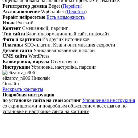
Оценка основана на аналогичных проектах в тематике.
Регистратор домена
Beget (
Перейти
)
Автонаполнение
WpGrabber (
Перейти
)
Рерайт нейросетью
Есть возможность
Язык
Русский
Контент
Смешанный, парсинг
Тип сайта
Блог, информационный сайт, инфосайт
Фото и картинки
Из других источников
Плагины
SEO-плагин, Кэш и оптимизация скорости
Дизайн сайта
Уникализированный шаблон
CMS сайта
WordPress
Блокировки, вирусы
Отсутствуют
Инструкции
Установка, настройка, парсинг
elizarov_n906 Николай
Онлайн
Раскрыть контакты
Подробная инструкция
по установке сайта
на свой хостинг
Упрощенная инструкция
со скриншотами и подробным объяснением всех шагов по
установке и настройке сайта на хостинге