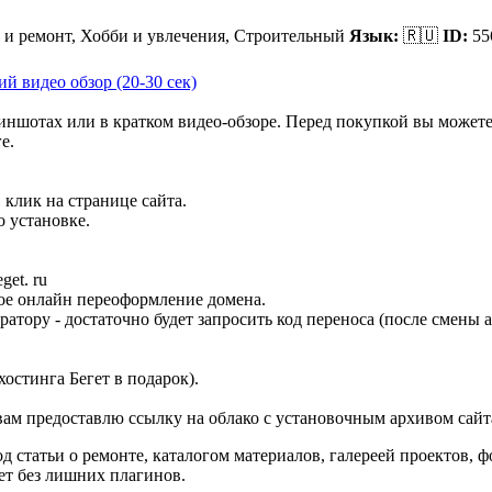
и ремонт, Хобби и увлечения,
Строительный
Язык:
🇷🇺
ID:
55
й видео обзор (20-30 сек)
иншотах или в кратком видео-обзоре. Перед покупкой вы можете з
е.
 клик на странице сайта.
 установке.
et. ru
ное онлайн переоформление домена.
ратору - достаточно будет запросить код переноса (после смены
остинга Бегет в подарок).
 вам предоставлю ссылку на облако с установочным архивом сай
д статьи о ремонте, каталогом материалов, галереей проектов, 
ет без лишних плагинов.