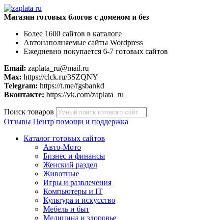
Магазин готовых блогов с доменом и без
Более 1600 сайтов в каталоге
Автонаполняемые сайты Wordpress
Ежедневно покупается 6-7 готовых сайтов
Email:
zaplata_ru@mail.ru
Max:
https://clck.ru/3SZQNY
Telegram:
https://t.me/fgsbankd
Вконтакте:
https://vk.com/zaplata_ru
Поиск товаров
Отзывы
Центр помощи и поддержка
Каталог готовых сайтов
Авто-Мото
Бизнес и финансы
Женский раздел
Животные
Игры и развлечения
Компьютеры и IT
Культура и искусство
Мебель и быт
Медицина и здоровье