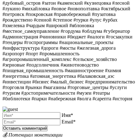
#дубовый_остров #затон #каменский #кузнецовка #лесной
#лукино #михайловка #новое #новополтавка #октябрьский
#петровск #покровская #правобережный #пузатовка
#рождествено #сенной #степное #турки #улус #урбах
#хмелевка #чардым #широкий #яблоновка
#местное_самоуправление #гордума #облдума #губернатор
#администрация #чиновники #бюджет #налоги #госзакупки
#тендеры #госпрограммы #национальные_проекты
#инфраструктура #дороги #мосты #железная_дорога
#аэропорт #порт #промышленность
#агропромышленный_комплекс #сельское_хозяйство
#зерновые #подсолнечник #животноводство
#пищевая_промышленность #машиностроение #химия
#энергетика #атомная_энергетика #балаковская_аэс
#инвестиции #бизнес #малый_бизнес #предпринимательство
#торговля #рынки #магазины #торговые_центры #услуги
#туризм #достопримечательности #музеи #театры
#библиотеки #парки #набережная #волга #сарепта #история
Имя*
Email*
💰 Потенциал монетизации