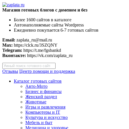
Магазин готовых блогов с доменом и без
Более 1600 сайтов в каталоге
Автонаполняемые сайты Wordpress
Ежедневно покупается 6-7 готовых сайтов
Email:
zaplata_ru@mail.ru
Max:
https://clck.ru/3SZQNY
Telegram:
https://t.me/fgsbankd
Вконтакте:
https://vk.com/zaplata_ru
Поиск
товаров
Отзывы
Центр помощи и поддержка
Каталог готовых сайтов
Авто-Мото
Бизнес и финансы
Женский раздел
Животные
Игры и развлечения
Компьютеры и IT
Культура и искусство
Мебель и быт
Медицина и здоровье