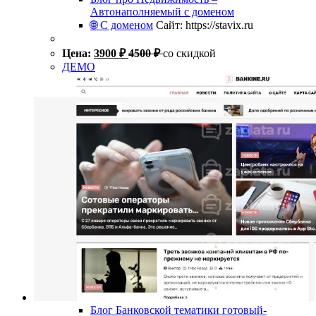
Автонаполняемый с доменом
🌐 С доменом
Сайт: https://stavix.ru
Цена:
3900
₽
4500
₽
со скидкой
ДЕМО
Блог Банковской тематики готовый-