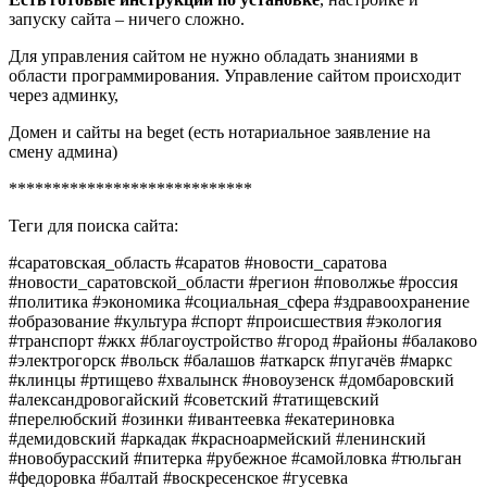
запуску сайта – ничего сложно.
Для управления сайтом не нужно обладать знаниями в
области программирования. Управление сайтом происходит
через админку,
Домен и сайты на beget (есть нотариальное заявление на
смену админа)
****************************
Теги для поиска сайта:
#саратовская_область #саратов #новости_саратова
#новости_саратовской_области #регион #поволжье #россия
#политика #экономика #социальная_сфера #здравоохранение
#образование #культура #спорт #происшествия #экология
#транспорт #жкх #благоустройство #город #районы #балаково
#электрогорск #вольск #балашов #аткарск #пугачёв #маркс
#клинцы #ртищево #хвалынск #новоузенск #домбаровский
#александровогайский #советский #татищевский
#перелюбский #озинки #ивантеевка #екатериновка
#демидовский #аркадак #красноармейский #ленинский
#новобурасский #питерка #рубежное #самойловка #тюльган
#федоровка #балтай #воскресенское #гусевка