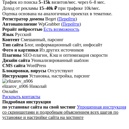
Трафик из поиска
5–15k
визитов/мес. через 6–8 мес.
Доход от рекламы
15–40k ₽
при трафике 10k/мес.
Оценка основана на аналогичных проектах в тематике.
Регистратор домена
Beget (
Перейти
)
Автонаполнение
WpGrabber (
Перейти
)
Рерайт нейросетью
Есть возможность
Язык
Русский
Контент
Смешанный, парсинг
Тип сайта
Блог, информационный сайт, инфосайт
Фото и картинки
Из других источников
Плагины
SEO-плагин, Кэш и оптимизация скорости
Дизайн сайта
Уникализированный шаблон
CMS сайта
WordPress
Блокировки, вирусы
Отсутствуют
Инструкции
Установка, настройка, парсинг
elizarov_n906 Николай
Онлайн
Раскрыть контакты
Подробная инструкция
по установке сайта
на свой хостинг
Упрощенная инструкция
со скриншотами и подробным объяснением всех шагов по
установке и настройке сайта на хостинге