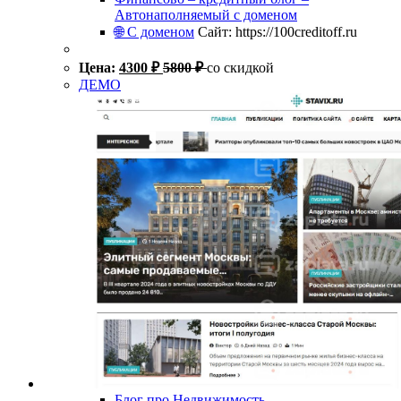
Автонаполняемый с доменом
🌐 С доменом
Сайт: https://100creditoff.ru
Цена:
4300
₽
5800
₽
со скидкой
ДЕМО
Блог про Недвижимость –