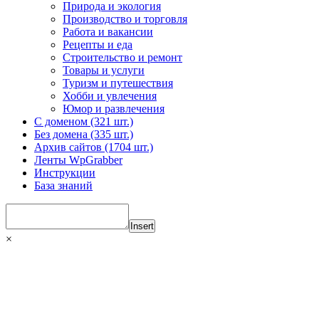
Природа и экология
Производство и торговля
Работа и вакансии
Рецепты и еда
Строительство и ремонт
Товары и услуги
Туризм и путешествия
Хобби и увлечения
Юмор и развлечения
С доменом (321 шт.)
Без домена (335 шт.)
Архив сайтов (1704 шт.)
Ленты WpGrabber
Инструкции
База знаний
Insert
×