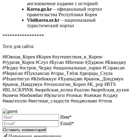
англоязычное издание с историей
Korea.go.kr
– официальный портал
правительства Республики Корея
Visitkorea.or.kr
– национальный
туристический портал
*****************
Теги для сайта:
#Южная_Корея #Корея #путешествия_в_Корею
#туризм_Корея #Сеул #Бусан #Инчхон #Дэджон #Кванджу
#Чеджу #остров_Чеджу #национальные_парки #Сораксан
#Чирисан #Пукхансан #горы_Тэбэк #дворцы_Сеула
#Чхангёнгун #Кёнбоккун #Хуаньцзян #рынок_Дондэмун
#рынок_Намдэмун #технологии_Кореи #K_pop #BTS
#BLACKPINK #корейская_волна #халлю #корейская_кухня
#кимчи #бибимбап #бульгоги #тонкас #пачжан #соджу
#макгеолли #местные_сладости #инджольми #ттеок
Имя*
Email*
💰 Потенциал монетизации