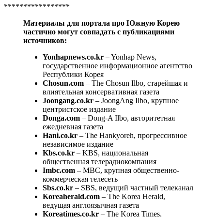
*****************
Материалы для портала про Южную Корею
частично могут совпадать с публикациями
источников:
Yonhapnews.co.kr
– Yonhap News,
государственное информационное агентство
Республики Корея
Chosun.com
– The Chosun Ilbo, старейшая и
влиятельная консервативная газета
Joongang.co.kr
– JoongAng Ilbo, крупное
центристское издание
Donga.com
– Dong-A Ilbo, авторитетная
ежедневная газета
Hani.co.kr
– The Hankyoreh, прогрессивное
независимое издание
Kbs.co.kr
– KBS, национальная
общественная телерадиокомпания
Imbc.com
– MBC, крупная общественно-
коммерческая телесеть
Sbs.co.kr
– SBS, ведущий частный телеканал
Koreaherald.com
– The Korea Herald,
ведущая англоязычная газета
Koreatimes.co.kr
– The Korea Times,