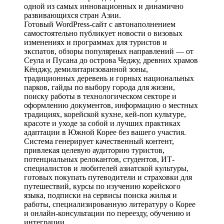
одной из самых инновационных и динамично
развивающихся стран Азии.
Готовый WordPress-сайт с автонаполнением
самостоятельно публикует новости о визовых
изменениях и программах для туристов и
экспатов, обзоры популярных направлений — от
Сеула и Пусана до острова Чеджу, древних храмов
Кёнджу, демилитаризованной зоны,
традиционных деревень и горных национальных
парков, гайды по выбору города для жизни,
поиску работы в технологическом секторе и
оформлению документов, информацию о местных
традициях, корейской кухне, кей-поп культуре,
красоте и уходе за собой и лучших практиках
адаптации в Южной Корее без вашего участия.
Система генерирует качественный контент,
привлекая целевую аудиторию туристов,
потенциальных релокантов, студентов, ИТ-
специалистов и любителей азиатской культуры,
готовых покупать путеводители и страховки для
путешествий, курсы по изучению корейского
языка, подписки на сервисы поиска жилья и
работы, специализированную литературу о Корее
и онлайн-консультации по переезду, обучению и
интеграции.