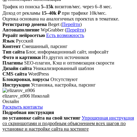
Трафик из поиска
5–15k
визитов/мес. через 6–8 мес.
Доход от рекламы
15–40k ₽
при трафике 10k/мес.
Оценка основана на аналогичных проектах в тематике.
Регистратор домена
Beget (
Перейти
)
Автонаполнение
WpGrabber (
Перейти
)
Рерайт нейросетью
Есть возможность
Язык
Русский
Контент
Смешанный, парсинг
Тип сайта
Блог, информационный сайт, инфосайт
Фото и картинки
Из других источников
Плагины
SEO-плагин, Кэш и оптимизация скорости
Дизайн сайта
Уникализированный шаблон
CMS сайта
WordPress
Блокировки, вирусы
Отсутствуют
Инструкции
Установка, настройка, парсинг
elizarov_n906 Николай
Онлайн
Раскрыть контакты
Подробная инструкция
по установке сайта
на свой хостинг
Упрощенная инструкция
со скриншотами и подробным объяснением всех шагов по
установке и настройке сайта на хостинге