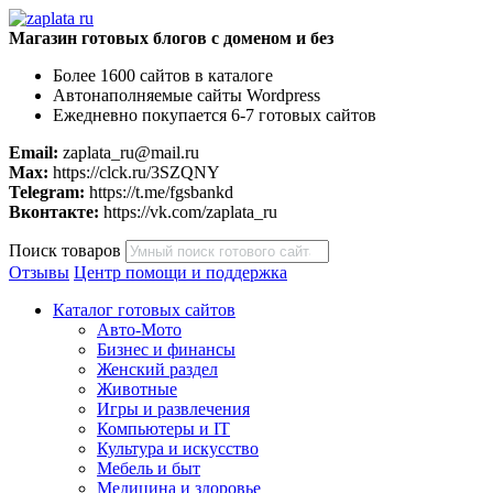
Магазин готовых блогов с доменом и без
Более 1600 сайтов в каталоге
Автонаполняемые сайты Wordpress
Ежедневно покупается 6-7 готовых сайтов
Email:
zaplata_ru@mail.ru
Max:
https://clck.ru/3SZQNY
Telegram:
https://t.me/fgsbankd
Вконтакте:
https://vk.com/zaplata_ru
Поиск товаров
Отзывы
Центр помощи и поддержка
Каталог готовых сайтов
Авто-Мото
Бизнес и финансы
Женский раздел
Животные
Игры и развлечения
Компьютеры и IT
Культура и искусство
Мебель и быт
Медицина и здоровье