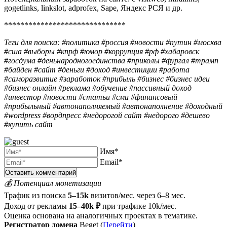
gogetlinks, linkslot, adprofex, Sape, Яндекс РСЯ и др.
******************************
Теги для поиска: #политика #россия #новости #путин #москва
#сша #выборы #кпрф #юмор #коррупция #рф #хабаровск
#госдума #деньнародногоединства #приколы #фургал #трамп
#байден #сайт #деньги #доход #инвестиции #работа
#саморазвитие #заработок #прибыль #бизнес #бизнес идеи
#бизнес онлайн #реклама #обучение #пассивный доход
#инвестор #новости #статьи #сми #финансовый
#прибыльный #автонаполняемый #автонаполнение #доходный
#wordpress #вордпресс #недорогой сайт #недорого #дешево
#купить сайт
Имя*
Email*
💰 Потенциал монетизации
Трафик из поиска
5–15k
визитов/мес. через 6–8 мес.
Доход от рекламы
15–40k ₽
при трафике 10k/мес.
Оценка основана на аналогичных проектах в тематике.
Регистратор домена
Beget (
Перейти
)