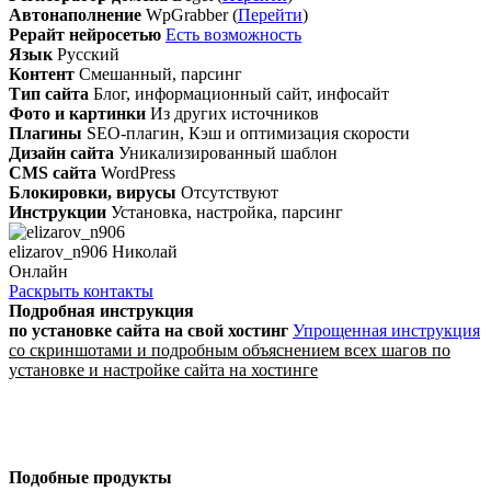
Автонаполнение
WpGrabber (
Перейти
)
Рерайт нейросетью
Есть возможность
Язык
Русский
Контент
Смешанный, парсинг
Тип сайта
Блог, информационный сайт, инфосайт
Фото и картинки
Из других источников
Плагины
SEO-плагин, Кэш и оптимизация скорости
Дизайн сайта
Уникализированный шаблон
CMS сайта
WordPress
Блокировки, вирусы
Отсутствуют
Инструкции
Установка, настройка, парсинг
elizarov_n906 Николай
Онлайн
Раскрыть контакты
Подробная инструкция
по установке сайта
на свой хостинг
Упрощенная инструкция
со скриншотами и подробным объяснением всех шагов по
установке и настройке сайта на хостинге
Подобные продукты