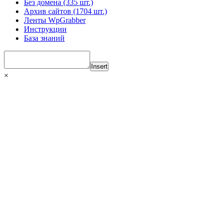
Без домена (335 шт.)
Архив сайтов (1704 шт.)
Ленты WpGrabber
Инструкции
База знаний
Insert
×