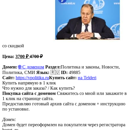
со скидкой
Цена:
3700
₽
4700
₽
Домен:
🌐 С доменом
Раздел:
Политика и законы,
Новости,
Политика, СМИ
Язык:
🇷🇺
ID:
49885
Сайт:
https://vpolitiku.ru
Купить сайт:
на Telderi
Купить напрямую в 1 клик
Что нужно для заказа? / Как купить?
Покупка сайта с доменом
Свяжитесь со мной или закажите в
1 клик на странице сайта.
Предоставляю готовый архив сайта с доменом + инструкцию
по установке.
Домен:
Домен будет переоформлен на покупателя через регистратора
beget. ru