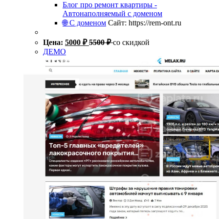
Блог про ремонт квартиры -
Автонаполняемый с доменом
🌐 С доменом
Сайт: https://rem-ont.ru
Цена:
5000
₽
5500
₽
со скидкой
ДЕМО